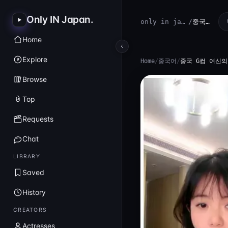
Only IN Japan
.
only in japan
/
중국어
Home
Explore
Home
/
중국어
/
중국 G컵 여신의
Browse
Top
Requests
Chat
LIBRARY
Saved
History
CREATORS
Actresses