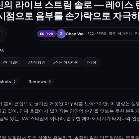
신의 라이브 스트림 솔로 — 레이스
 시점으로 음부를 손가락으로 자극
Chen Wei
FC2-PPV와 중국 아마추어 
EDITOR
GB
언더웨어
자위행위
작은 아시아인
시점
shots
Reviews
2
0
 영상이 흔히 편집으로 끊겨진 거짓된 마무리를 보여주지만, 이 영상은 
고 있어. 진짜 호텔에서 벌어지는 연인의 순간을 엿보는 듯한 분위기
 광택 있는 JAV 스타일이 아니라, 순수한 애마 에너지가 터져나와 완
무척 움직여서 모든 샷에서 흔들리고, 솔직히 말해 압도적이야. 분홍색