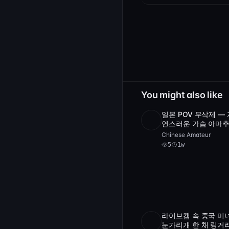
You might also like
일본 POV 무삭제 — 
4
연스러운 가슴 아마
SD
5
24
videos
손가락 씬
Chinese Amateur
5
1w
라이브캠 속 중국 미녀
SD
5 videos
1:4
눈가리개 한 채 링거