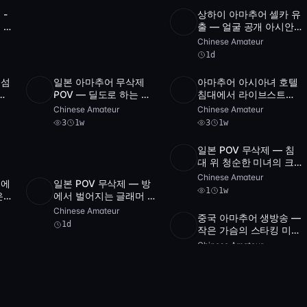
 -
상하이 아마추어 셀카 유
POST
1 archive
 장
출 — 얼굴 공개 아시안
3
OV
솔로 셀프캠
Chinese Amateur
1d
리섬
일본 아마추어 무삭제
아마추어 아시아녀 호텔
3
SD
3
1:05:23
HD
3
47:43
레
POV — 딜도로 하는 자
침대에서 라이브스트림
너의
위, 카메라 밖 파트너와
셀카 자위 — 솔로 POV
Chinese Amateur
Chinese Amateur
3
1w
3
1w
일본 POV 무삭제 — 침
SD
1
1:48:07
대 위 청순한 미녀의 크
림파이 [FC2-PPV-
Chinese Amateur
텔에
일본 POV 무삭제 — 방
77380]
1
1w
2
SD
58:44
은
에서 벌어지는 글래머 아
마추
마추어 크림파이 [FC2-
Chinese Amateur
중국 아마추어 생방송 —
PPV-4874379]
1d
SD
2
1:09:09
작은 가슴의 스타킹 미녀
딜도 플레이 — 114227
Chinese Amateur
 속
중국 여캠 BJ가 방송에
2
1w
POST
1 archive
—
서 젖은 보지 핑거링 —
01:46
예지아
Ye Jia
1d