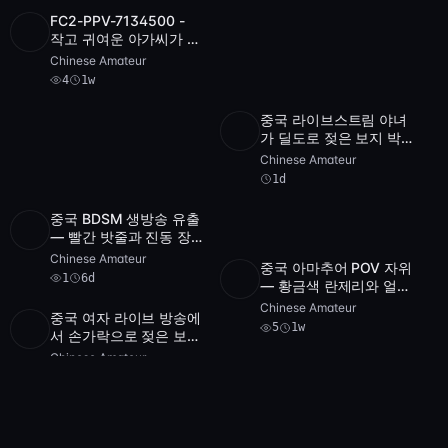
FC2-PPV-7134500 -
SD
4
1:02:12
작고 귀여운 아가씨가 핑
크 딜도로 맨살 위에서
Chinese Amateur
자위하는 POV 영상
4
1w
중국 라이브스트림 야녀
SD
1:38:29
가 딜도로 젖은 보지 박
아대는 모습 — 얼굴 공
Chinese Amateur
개
1d
중국 BDSM 생방송 유출
SD
1
46:24
— 빨간 밧줄과 진동 장
난감으로 즐기는 페티쉬
Chinese Amateur
중국 아마추어 POV 자위
듀오
1
6d
SD
5
2:56:02
— 황금색 란제리와 얼굴
공개 셀프 플레이
Chinese Amateur
중국 여자 라이브 방송에
5
1w
SD
1:11:26
서 손가락으로 젖은 보지
문지르기 — 란제리와 딜
Chinese Amateur
푸른 머리의 섹시한 여신
도 셀카
1d
Full HD
41:15
과 호텔에서 - 풍만한 유
럽 여성과의 POV 쌍놀림
Chinese Amateur
끝에 내부 사정
1d