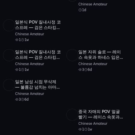
넘치는 란제리 티팬티
Chinese Amateur
[FC2-PPV-4567890]
1d
일본식 POV 질내사정 코
Full HD
1
14:46
스프레 — 검은 스타킹과
BDSM 장난감
Chinese Amateur
1
1w
일본식 POV 질내사정 코
일본 자위 솔로 — 레이
Full HD
1
14:46
SD
3
46:32
스프레 — 검은 스타킹과
스 속옷과 하네스 입은
09
BDSM 장난감
페티트 미녀 [FC2-PPV-
Chinese Amateur
Chinese Amateur
351660]
1
1w
3
6d
일본 남성 시점 무삭제
SD
3
36:15
— 볼륨감 넘치는 아마추
어 침대 위 쿠션파이
Chinese Amateur
3
6d
중국 자매의 POV 얼굴
SD
1
40:14
빨기 — 레이스 속옷과
딜도 플레이에 빨간 팬티
Chinese Amateur
1
1w