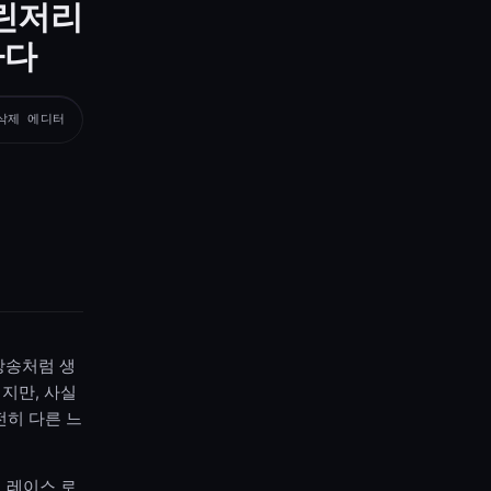
 린저리
하다
무삭제 에디터
생방송처럼 생
지만, 사실
전히 다른 느
 레이스 로