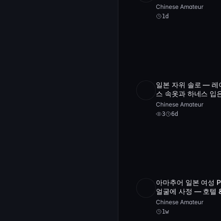
입고 딜도 타며 신음 
Chinese Amateur
렬
1d
일본 자위 솔로 — 레
SD
3
46:3
스 속옷과 하네스 입
페티트 미녀 [FC2-PP
Chinese Amateur
351660]
3
6d
아마추어 일본 여성 P
POST
1 archive
얼굴에 사정 — 호텔 
욕실에서 펼쳐지는 
Chinese Amateur
한 미녀의 얼굴 노출
1w