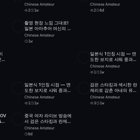
작
한 친구까지
입은 쌍둥이 자매
Chinese Amateur
Chinese Amateur
2
1w
2
6d
촬영 현장 느낌 그대로!
2
일본 아마추어 여신의 속
SD
1:25:10
videos
옷 자위 — 바이브로 더
Chinese Amateur
욱 달콤해
1w
이
일본식 1인칭 시점 — 면
2
2
은
도한 보지로 샤워 중과
SD
1
1:02:
videos
V-
침대에서 딜도 자위
Chinese Amateur
1
1w
일본식 1인칭 시점 — 면
검은 스타킹과 섹시한 란
2
SD
3
43:53
도한 보지로 샤워 중과
제리로 감춘 아내의 유혹
SD
1
1:02:09
videos
침대에서 딜도 자위
— 일본 POV 크림파이
Chinese Amateur
Chinese Amateur
장면 [FC2-PPV-
1
1w
3
1w
802930]
OV
중국 여자 라이브 방송에
SD
37:31
&
서 검은 스타킹과 란제리
날씬
입고 손가락으로 젖은 보
Chinese Amateur
지 만지는 쇼
6d