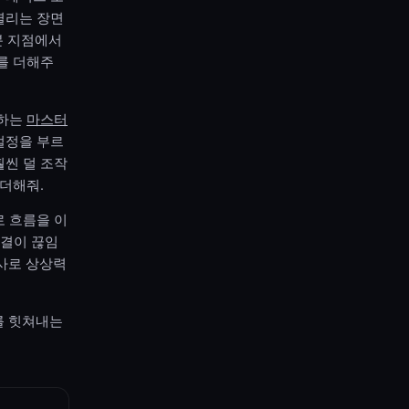
열리는 장면
분 지점에서
를 더해주
 하는
마스터
절정을 부르
훨씬 덜 조작
 더해줘.
로 흐름을 이
숨결이 끊임
발사로 상상력
를 힛쳐내는