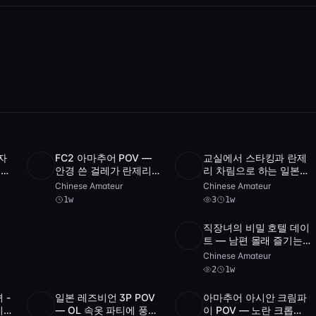
자
FC2 아마추어 POV —
교실에서 스타킹과 란제
SD
5:38:50
HD
3
1:58:17
추어
안경 쓴 걸레가 란제리
리 차림으로 하는 일본인
:41
딜도로 자위하는 영상
여교사 POV 크림파이
Chinese Amateur
Chinese Amateur
1w
3
1w
직장녀의 비밀 호텔 데이
Full
트 — 남편 몰래 즐기는
2
2:02:29
HD
일본식 POV 3P 크림파
Chinese Amateur
이 [S1-789]
2
1w
 -
일본 레즈비언 3P POV
아마추어 아시안 크림파
4
HD
2
28:10
SD
2
50:36
리
— OL 속옷 파티에 풍만
이 POV — 노란 크롭탑