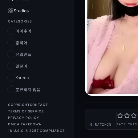
Studios
CATEGORIES
아마추어
중국어
유럽인들
일본어
Korean
분류되지 않음
COPYRIGHT
CONTACT
TERMS OF SERVICE
—
PRIVACY POLICY
DMCA TAKEDOWN
0 RATINGS
RATE THIS
18 U.S.C. § 2257 COMPLIANCE