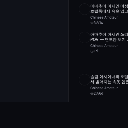
아마추어 아시안 여성
1
호텔룸에서 속옷 입고
POST
archive
난감으로 자위하는 P
Chinese Amateur
영상
3
1w
아마추어 아시안 쓰
SD
1:59:0
POV — 면도한 보지 
즈비언과 타투 파트
Chinese Amateur
블로우잡
1d
슬림 아시아녀와 호
SD
2
17:1
서 벌어지는 속옷 입
POV 크림파이 — 아
Chinese Amateur
어 촬영
2
6d
아마추어 일본 여성의
2
옷과 딜도 셀프촬영 
SD
2
2:
videos
얼굴 공개
Chinese Amateur
2
1w