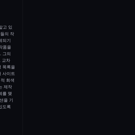
맡고 있
자들의 작
삭제되기
 작품을
. 그의
프 교차
명 목록을
어 사이트
법적 회색
는 제작
계를 맺
션을 기
 있도록