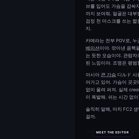
브를 입어도 가슴을 감싸지
까지 보여줘. 얼굴은 대부
검정 천 마스크를 쓰는 짧
지.
카메라는 전부 POV로, 
베이션
이야. 깎아낸 음핵
는 듯한 모습이야. 관람자
된 느낌이야. 조명은 평범
아시아
큰 가슴
디ルド 사용
어가고 있어. 가슴이 곳곳
없이 울려 퍼져. 실제 cr
이 폭발해. 쉬는 시간 없
솔직히 말해, 마치 FC2
걸까.