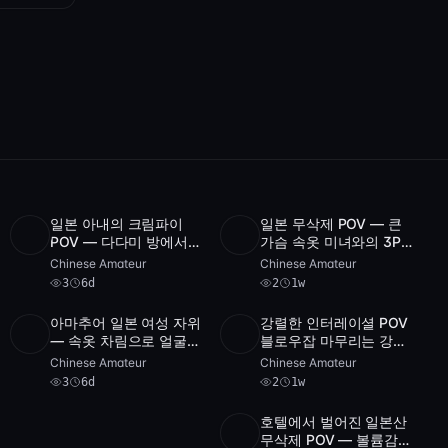
일본 아내의 크림파이
일본 무삭제 POV — 큰
HD
3
2:19:27
1
POV — 다다미 방에서
가슴 속옷 미녀와의 3P
POST
2
archive
속옷과 스타킹으로 유혹
[FC2-PPV]
Chinese Amateur
Chinese Amateur
하는 빈유 아내
3
6d
2
1w
아마추어 일본 여성 자위
강렬한 인터레이셜 POV
SD
3
1:52:23
HD
2
41:22
— 속옷 차림으로 얼굴
블로우잡 마무리는 강력
공개
한 사정 — 라티나 MILF
Chinese Amateur
Chinese Amateur
가 흑형 위에서 거침없이
3
6d
2
1w
질주
호텔에서 벌어진 일본산
SD
2:25:28
무삭제 POV — 볼륨감