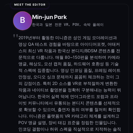
4분 지점 부근에서 약간 역방향 라이딩을 시도하지만 대부분은
남성이 주도하며, 낮은 신음소리와 여성의 조용한 감탄 소리가
Min-jun Park
자연스럽게 흐르며, creampie 장면에서 눈을 마주보는 순간은
특별한 긴장감을 자아냄. 카탈로그 포스터 중 하나는 그녀가 남
한국과 일본 전문 VR, POV, 속박 플레이
자의 허벅지에 손을 얹고 몸을 숙인 채의 모습으로 정확히 일치
2019년부터 활동한 미니쥰은 성인 게임 모더레이션과
하지만, 다른 하나는 욕실에서 있는 아시아 커플로 보이는 이미
영상 QA 테스트 경험을 바탕으로 아이디어포켓, 어태커
지로, 아마도 클릭诱導용이었음.
스의 최신 VR 작품과 한국산 본디지/BDSM 콘텐츠를 전
일본식 교사-학생 포브 뷰 creampie 장면을 찾는다면 이 영상은
문적으로 다룹니다. 매월 80~150편을 분석하며 카메라
앵글, 해상도, 모션 캡처 품질, 하드웨어 호환성 등 기술
과장된 연기와 달리 단순하고 현실적인 분위기를 유지하며 훨씬
적 스펙에 집중합니다. 영상 인코딩 품질, 프레임 레이트
더 설득력 있음. 서 있는 자세로 벽에 등이 붙은 채 8분 가까이
안정성, 오디오 싱크 문제까지 꼼꼼히 체크하는 것이 그
지속되는 장면에서, 남성이 안정적으로 밀어넣으며 카메라가 근
의 강점이죠. 특히 2D 소스를 VR로 부적절하게 변환한
접해 연결부를 집중적으로 보여주고, 땀과 숨결이 점점 격렬해
작품과 네이티브 촬영본을 정확히 구분해내는 능력이 뛰
지며 정액을 방출한 후 천천히 빠져나오는 모습까지 완전하게
어납니다. 한국어 실력 덕에 언더그라운드 포럼과 프라
포착. 진짜 멋짐.
이빗 커뮤니티에서 유통되는 본디지 콘텐츠를 선제적으
로 확보할 수 있으며, 출연자 동의 여부를 철저히 확인합
니다. 미니쥰은 플랫폼의 VR 카테고리 체계를 설계하고
POV 앵글 설명, 장비 태깅 표준을 정립한 인물입니다.
인코딩 결함이나 허위 스펙을 직설적으로 지적하는 솔직