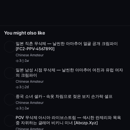
You might also like
일본 직촌 무삭제 — 날씬한 아마추어 얼굴 공개 크림파이
SD
33:48
[FC2-PPV-4567890]
Chinese Amateur
3
1w
일본 남성 시점 무삭제 — 날씬한 아마추어 여친과 유럽 여자
POST
1 archive
3
의 크림파이
Chinese Amateur
3
2d
중국 소녀 셀카 - 속옷 차림으로 젖은 보지 손가락 셀프
SD
4:11:56
Chinese Amateur
3
1w
POV 무삭제 아시아 라이브스트림 — 섹시한 란제리와 목욕
SD
5 videos
5:08
중 자위하는 글래머 비키니 미녀 [Abczp.Xyz]
Chinese Amateur