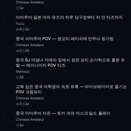
Chinese Amateur
1w
아마추어 일본 여자 유즈의 하루 당구장부터 차 안 티즈까지
SD
5:05:23
Yuzu
4
1w
중국 아마추어 POV — 쌍꼬리 페티쉬에 민무늬 핑거링
SD
45:20
Chinese Amateur
2
2d
중국 BJ 야생녀 카메라 앞에서 젖은 보지 손가락으로 흥분 유
SD
3 videos
1:48:08
발 — 메이나이지 POV 티즈
Meinaizi
2d
교복 입은 중국 여학생의 속옷 유혹 — 바이브레이터로 즐기는
POST
1 archive
3
POV 크림파이
Chinese Amateur
3
1w
중국 아마추어 자위 — 토끼 귀와 마스크 딜도 플레이
SD
50:35
Chinese Amateur
1w