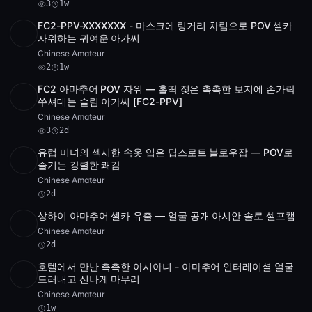
3
1w
FC2-PPV-XXXXXXX - 마스크에 링거리 차림으로 POV 셀카
SD
2 videos
2:32:01
자위하는 귀여운 아가씨
Chinese Amateur
2
1w
FC2 아마추어 POV 자위 — 홀딱 젖은 촉촉한 보지에 손가락
POST
1 archive
3
쑤셔대는 슬림 아가씨 [FC2-PPV]
Chinese Amateur
3
2d
유럽 미녀의 섹시한 속옷 입은 딥스로트 블로우잡 — POV로
Full HD
9:11
즐기는 강렬한 쾌감
Chinese Amateur
2d
상하이 아마추어 셀카 유출 — 얼굴 공개 아시안 솔로 셀프캠
POST
1 archive
Chinese Amateur
2d
호텔에서 만난 촉촉한 아시아녀 - 아마추어 인터레이셜 얼굴
POST
1 archive
드러내고 신나게 마무리
Chinese Amateur
1w