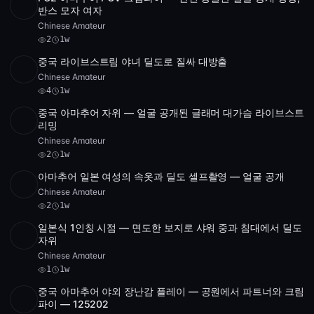
POST
1 archive
2
반스 모자 여자
Chinese Amateur
2
1w
중국 라이브스트림 야녀 딜도로 질싸 대방출
Full HD
3 videos
4
1:37:15
Chinese Amateur
4
1w
중국 아마추어 자위 — 얼굴 공개된 글래머 대가슴 라이브스트
POST
1 archive
2
리밍
Chinese Amateur
2
1w
아마추어 일본 여성의 속옷과 딜도 셀프촬영 — 얼굴 공개
SD
2 videos
2:01:46
Chinese Amateur
2
1w
일본식 1인칭 시점 — 면도한 보지로 샤워 중과 침대에서 딜도
SD
2 videos
1
1:02:09
자위
Chinese Amateur
1
1w
중국 아마추어 야외 장난감 플레이 — 공원에서 파트너와 크림
SD
1:29:32
파이 — 125202