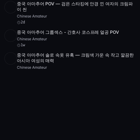
중국 아마추어 POV — 검은 스타킹에 안경 낀 여자의 크림파
SD
50:59
이 씬
Chinese Amateur
2d
중국 아마추어 그룹섹스 - 간호사 코스프레 얼공 POV
POST
1 archive
Chinese Amateur
1w
중국 아마추어 솔로 속옷 유혹 — 크림색 가운 속 작고 깔끔한
아시아 여성의 매력
Chinese Amateur
4
1w
POV 무삭제 자위 — 장난감과 숨겨진 얼굴의 페티쉬 아가씨
SD
1:01:00
[FC2-PPV-491670] — 117798
Chinese Amateur
3
1w
일본 POV 무삭제 - 문신 미녀의 바디수트와 만화 팔워머
SD
1:08:19
Chinese Amateur
5
1w
무삭제 유럽 갱뱅 POV — 빨간 그물 스타킹의 볼륨녀와 검은
SD
2
1:13:21