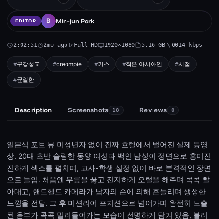
Min-jun Park
EDITOR
2:02:51
2mo ago
Full HD
1920×1080
5.16 GB
6014 kbps
구강성교
creampie
키스
작은 아시아인
시점
균일한
Description
Screenshots
Reviews
18
0
일본식 포브 뷰 미성년자 없이 진짜 호텔에서 벌어진 실제 동영
상. 20대 초반 슬림한 동양 여성과 백인 남성이 정면으로 흥미진
진하게 섹스를 펼치며, 교사-학생 설정 없이 바로 본격적인 장면
으로 돌입. 처음엔 무릎을 꿇고 진지하게 오럴을 해주며 콕콕 빨
아대고, 핸드헬드 카메라가 남자의 손에 의해 흔들리며 생생한
느낌을 전달. 그 후 미션리어 포지션으로 넘어가며 완전히 노출
된 음부가 콕콕 밀려들어가는 모습이 선명하게 담겨 있음, 블러