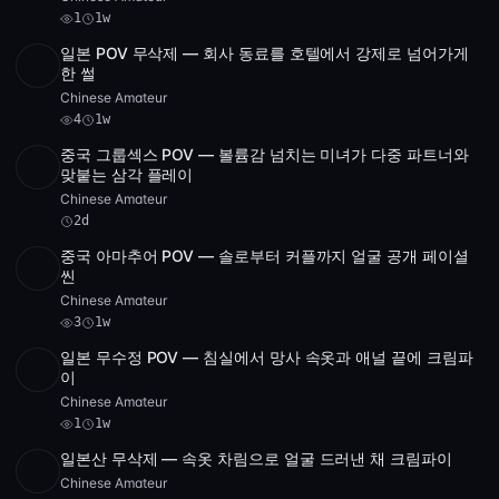
1
1w
일본 POV 무삭제 — 회사 동료를 호텔에서 강제로 넘어가게
HD
4
1:57:57
한 썰
Chinese Amateur
4
1w
중국 그룹섹스 POV — 볼륨감 넘치는 미녀가 다중 파트너와
SD
2:09:58
맞붙는 삼각 플레이
Chinese Amateur
2d
중국 아마추어 POV — 솔로부터 커플까지 얼굴 공개 페이셜
POST
1 archive
3
씬
Chinese Amateur
3
1w
일본 무수정 POV — 침실에서 망사 속옷과 애널 끝에 크림파
SD
1:50:42
이
Chinese Amateur
1
1w
일본산 무삭제 — 속옷 차림으로 얼굴 드러낸 채 크림파이
SD
37:47
Chinese Amateur