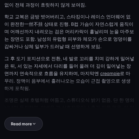
없이 전체 과정이 흐릿하지 않게 보여짐.
학교 교복은 금방 벗어버리고, 스타킹이나 레이스 언더웨어 없
이 완전한一丝不挂 상태로 진행. B컵 가슴이 자연스럽게 움직이
며 어깨선까지 내려오는 검은 머리카락이 흩날리며 눈을 마주보
는 장면도 포함. 남성의 유럽형 피부와 체모가 손으로 엉덩이를
감싸거나 상체 일부가 드러날 때 선명하게 보임.
그 후 도기 포지션으로 전환, 네 발로 꼬리를 치며 강하게 밀어넣
은 뒤, 서 있는 자세에서 다리를 들어 올려 더 깊이 밀어넣는 장
면까지 연속적으로 흐름을 유지하며, 마지막엔
creampie
로 마
무리. 정액이 음부에서 흘러나오는 모습이 근접 촬영으로 생생
하게 포착됨.
조명은 실제 호텔처럼 어둡고, 스튜디오식 밝기 없음. 단 한 명의
남녀만 등장하며, 여배우 간 상호작용이나 추가 인물 없음. 이 미
성년자 없는 일본 아마추어 호텔 장면은 정직한 분위기를 완벽
히 담아내며, 남자의 음경이 여성의 질 입구에 삽입되는 모습과
Read more
정액이 흘러나오는 순간까지 선명하게 보여줌.