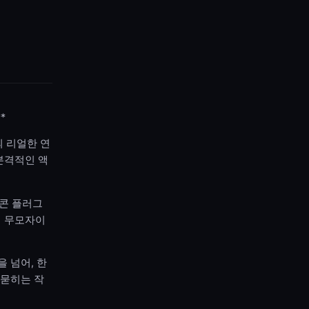
*
의 리얼한 연
본격적인 액
리콘 플러그
의 무모자이
 넘어, 한
 묻히는 작