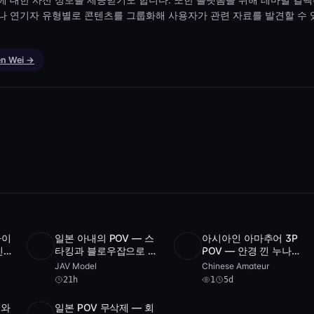
나 연기자 유형별로 콘텐츠를 그룹화해 사용자가 관련 자료를 발견할 수
en Wei →
파이
일본 아내의 POV — 스
아시아인 아마추어 3P
5
HD
4 videos
1:27
SD
1
1:26:08
친구
타킹과 블로우잡으로 바
POV — 안경 낀 누나와
영상
람피우며 크림파이
더블 관통 무삭제
JAV Model
Chinese Amateur
[NTR299]
21h
1
5d
스와
일본 POV 무삭제 — 회