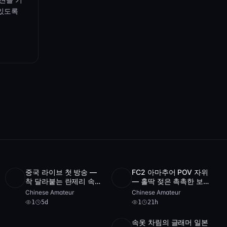
 있도록
중국 라이브 첫 방송 —
FC2 아마추어 POV 자위
2
1
착 달라붙는 란제리 속
— 홀딱 젖은 촉촉한 보
SD
1
3:44:32
POST
1
videos
archive
작은 미인이 딜도로 달콤
지에 손가락 쑤셔대는 슬
Chinese Amateur
Chinese Amateur
한 자위
림 아가씨 [FC2-PPV]
1
5d
1
21h
속옷 차림의 글래머 일본