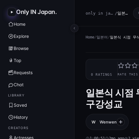
Only IN Japan
.
only in japan
/
일본어
Home
Explore
Home
/
일본어
/
일본식 시점 무삭
Browse
Top
—
Requests
0 RATINGS
RATE THIS
Chat
일본식 시점 
LIBRARY
구강성교
Saved
History
W
Wenwen
CREATORS
Actresses
1:00:51
2mo ago
2 vie