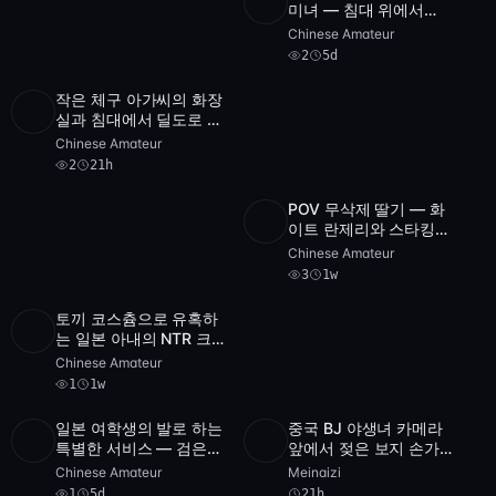
3
미녀 — 침대 위에서
SD
2
5:03:05
videos
POV 유혹
Chinese Amateur
2
5d
작은 체구 아가씨의 화장
5
실과 침대에서 딜도로 물
SD
2
40:39
videos
총 쇼! POV로 즐기는 짜
Chinese Amateur
릿한 자위
2
21h
POV 무삭제 딸기 — 화
SD
3
1:43:59
이트 란제리와 스타킹의
귀여운 아가씨
Chinese Amateur
3
1w
토끼 코스츔으로 유혹하
Full
는 일본 아내의 NTR 크
1
2:47:09
HD
림파이 — POV 제출
Chinese Amateur
[FC2-PPV-1234567]
1
1w
일본 여학생의 발로 하는
중국 BJ 야생녀 카메라
SD
1
54:19
3
특별한 서비스 — 검은
앞에서 젖은 보지 손가락
SD
1:48:08
videos
스타킹과 교복의 유혹
으로 흥분 유발 — 메이
Chinese Amateur
Meinaizi
나이지 POV 티즈
1
5d
21h