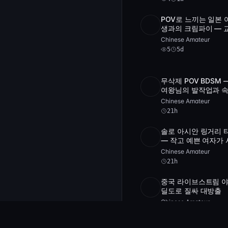
POV로 느끼는 일본 
SD
5
1:31:3
생과의 크림파이 — 
과 민무늬가 돋보이는
Chinese Amateur
수한 섹스
5
5d
무삭제 POV BDSM 
Full HD
22:3
여왕님의 발작업과 
지배
Chinese Amateur
21h
솔로 아시안 링거리 
SD
3:38:2
— 작고 예쁜 여자가 
스루 메시 속에서 스
Chinese Amateur
를 어루만져
21h
중국 라이브스트림 
Full
3
딜도로 질싸 대방출
4
HD
videos
Chinese Amateur
4
1w