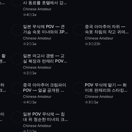
4
HD
4
1:57:57
스타
사 동료를 호텔에서 강제
로 넘어가게 한 썰
Chinese Amateur
]
4
1w
일본 무삭제 POV — 큰
중국 아마추어 자위 —
1
SD
3
3:09:50
가슴 속옷 미녀와의 3P
속옷 차림의 작고 귀여운
POST
2
archive
[FC2-PPV]
미녀 딜도 플레이
Chinese Amateur
Chinese Amateur
2
1w
3
21h
 촬
일본 여교사 갱뱅 — 교
Full
팬
실 복장과 란제리 POV
3
2
1:56:21
HD
2-
[SS]
Chinese Amateur
2
1w
혹하
중국 아마추어 크림파이
POV 무삭제 딸기 — 화
HD
4
26:35
SD
3
1:43:59
크
POV — 얼굴 공개된 에
이트 란제리와 스타킹의
9
스코트 픽업
귀여운 아가씨
Chinese Amateur
Chinese Amateur
]
4
1w
3
1w
파이
일본 POV 무삭제 — 침
5
SD
1
1:48:07
에
대 위 청순한 미녀의 크
림파이 [FC2-PPV-
Chinese Amateur
77380]
1
1w