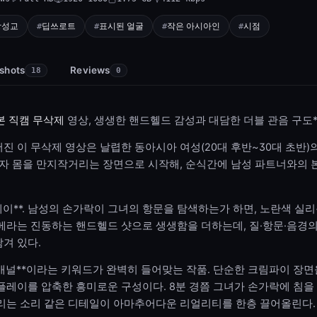
강성교
딥쓰로트
표시된 얼굴
작은 아시아인
시점
shots
Reviews
18
0
본 직캠 무삭제
영상, 생생한 핸드헬드 감성과 대담한 더블 관음 구도*
진 이 무삭제 영상은 날렵한 동아시아 여성(20대 후반~30대 초반)
혼자 몸을 만지작거리는 장면으로 시작해, 순식간에 남성 파트너와의 
이**. 남성의 손가락이 그녀의 항문을 탐색하는가 하면, 노란색 실
메라는 진동하는 핸드헬드 샷으로 생생함을 더하는데, 질·항문·음경
겨 있다.
애널**이라는 키워드가 완벽히 들어맞는 작품. 단순한 크림파이 장면을
플레이를 압축한 흥미로운 구성이다. 8분 경쯤 그녀가 손가락에 침을
거리는 소리 같은 디테일이 아마추어다운 리얼리티를 한층 끌어올린다.