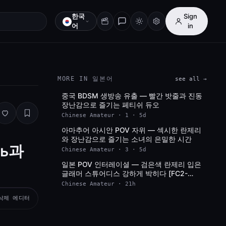
한국
Sign
어
in
MORE IN 일본어
see all →
중국 BDSM 생방송 유출 — 빨간 밧줄과 진동
SD
장난감으로 즐기는 페티쉬 듀오
Chinese Amateur · 1 · 5d
아마추어 아시안 POV 자위 — 섹시한 란제리
SD
와 장난감으로 즐기는 소녀의 은밀한 시간
ль과
Chinese Amateur · 3 · 5d
일본 POV 인터레이셜 — 검은색 란제리 입은
SD
글래머 스튜어디스 강하게 박히다 [FC2-
PPV-31683]
Chinese Amateur · 21h
무삭제 에디터