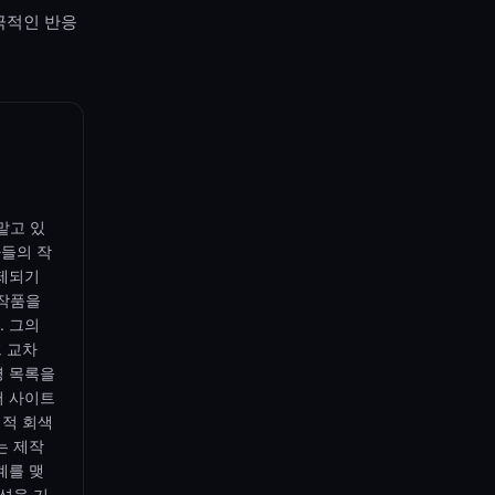
극적인 반응
맡고 있
자들의 작
삭제되기
 작품을
. 그의
프 교차
명 목록을
어 사이트
법적 회색
는 제작
계를 맺
션을 기