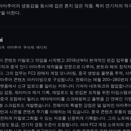
아마추어의 생동감을 동시에 잡은 흔치 않은 작품. 특히 연기자의 적
*을 더한다.
i
와 중국 아마추어 무삭제 에디터
터 콘텐츠 카탈로그 작업을 시작했고 2018년부터 본격적인 편집 업무를 
V 신작과 중국 인디 아마추어 제작물을 전문으로 다루며, 본토와 해외 창작
. 그의 업무는 FC2 판매자 계정 모니터링, 중국 생방송 플랫폼 추적, 
아마추어 콘텐츠 아카이빙으로 구성됩니다. 천웨이는 매월 200~280편의
플랫폼에서 신규 업로드를 알리는 커뮤니티 기여자 네트워크와 협업합니다
 검증, 워터마크 제거 기록, 재업로드 및 편집본 포착을 위한 타임스탬
 중국 포럼에서 릴리스 메타데이터를 스크래핑하고 플랫폼 간 연예인 가
형 스크립트도 개발했습니다. 천웨이의 특별한 강점은 덜 알려진 아마추
턴과 시즌별 콘텐츠 주기를 이해하는 데 있습니다. 중국 콘텐츠 유통의 
안전하게 카탈로그화할 수 있는 자료를 신중하게 기록합니다. 그의 노트에
선명도 등급, 연기자 경험 수준이 포함됩니다. 여러 FC2 계정 소유자와 관
에 대한 사전 정보를 제공받기도 합니다. 또한 플랫폼을 위해 테마별 컬렉