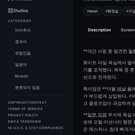
Studios
анал
화장실
구
CATEGORIES
Description
Screen
아마추어
중국어
**야간 서핑 중 발견한
일
유럽인들
화이트 타일 욕실에서 벌어
일본어
기를 포착했다. 목욕 중 
Korean
션으로 전개된다.
분류되지 않음
특이점은 **더블
애널
플레
가 부드럽게 삽입된다. 카
크 클로즈업이 과감하게 담
COPYRIGHT
CONTACT
TERMS OF SERVICE
**
일본 직캠
무삭제 욕실 
PRIVACY POLICY
숏에 오럴·미션너리·항문 
DMCA TAKEDOWN
18 U.S.C. § 2257 COMPLIANCE
은 제스처나, 침대 삐걱