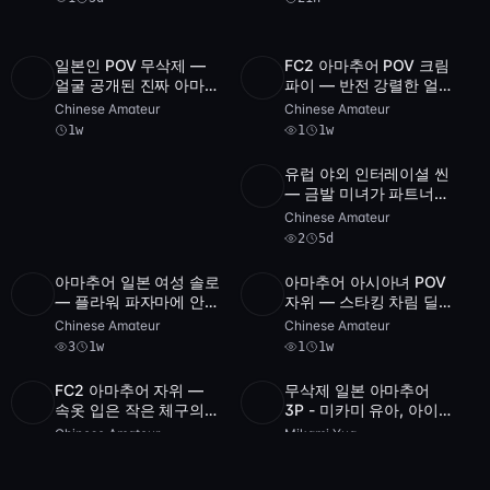
일본인 POV 무삭제 —
FC2 아마추어 POV 크림
01
SD
34:15
1
얼굴 공개된 진짜 아마추
파이 — 반전 강렬한 얼
POST
1
archive
어 크림파이
굴 공개 영상, 반스 모자
Chinese Amateur
Chinese Amateur
여자
1w
1
1w
유럽 야외 인터레이셜 씬
HD
2
19:58
— 금발 미녀가 파트너에
게 강하게 박히다
Chinese Amateur
2
5d
아마추어 일본 여성 솔로
아마추어 아시아녀 POV
2
SD
1
2:41:05
— 플라워 파자마에 안경
자위 — 스타킹 차림 딜
SD
3
8:00
videos
과 마스크가 어우러진 미
도 플레이
Chinese Amateur
Chinese Amateur
학
3
1w
1
1w
FC2 아마추어 자위 —
무삭제 일본 아마추어
SD
1
57:42
HD
1
2:45:32
속옷 입은 작은 체구의
3P - 미카미 유아, 아이
아시아 여성 딜도 플레이
나 아이자와, 미나미 아
Chinese Amateur
Mikami Yua
[FC2-PPV-8657890]
이자와 [X18]
1
1w
1
1w