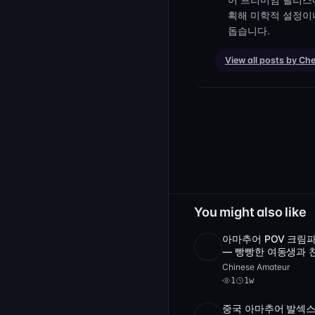
획해 미학적 설정이
돕습니다.
View all posts by Ch
You might also like
아마추어 POV 크림
HD
1
2:31:5
— 빵빵한 여동생과 
가 강하게 따먹히는 
Chinese Amateur
[FC2-PPV-456789]
1
1w
중국 아마추어 발섹