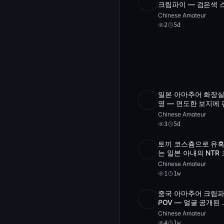
SD
2
3:02:0
크림파이 — 검은색 
킹과 화면 밖 파트너
Chinese Amateur
[FC2-PPV-4567890
2
5d
일본 아마추어 화장실
1
영 — 면도한 보지에 
POST
archive
티 벗고 크림파이 [FC
Chinese Amateur
PPV]
3
5d
토끼 코스츔으로 유
Full
는 일본 아내의 NTR 
1
2:47:0
HD
림파이 — POV 제출
Chinese Amateur
[FC2-PPV-1234567
1
1w
중국 아마추어 크림
HD
4
26:3
POV — 얼굴 공개된 
스코트 픽업
Chinese Amateur
4
1w