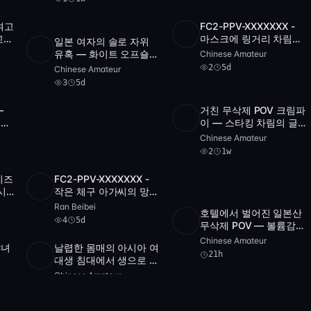
여고
FC2-PPV-XXXXXXX -
3
2
교복
마스크에 링거리 차림으
일본 여자의 솔로 자위
SD
2
2:32:
videos
 순
로 POV 셀카 자위하는
3
유혹 — 화이트 오프숄더
Chinese Amateur
SD
3
3:22:09
videos
귀여운 아가씨
탑과 얼굴 공개
2
5d
Chinese Amateur
3
5d
—
거친 무삭제 POV 크림파
8
2
속옷
이 — 스타킹 차림의 글
SD
2
23:07
videos
래머 일본 미녀
Chinese Amateur
2
1w
티즈
FC2-PPV-XXXXXXX -
0
SD
4
1:50:23
시
작은 체구 아가씨의 망사
스로
속옷 POV — 검은 스타
Ran Beibei
호텔에서 벌어진 일본산
킹과 자위 유혹
4
5d
SD
2:25:28
무삭제 POV — 볼륨감
넘치는 란제리 티팬티
Chinese Amateur
야녀
날렵한 몸매의 아시아 여
[FC2-PPV-4567890]
21h
Full HD
14:34
대생 침대에서 생으로 박
1:37:15
히는 POV 씬
Chinese Amateur
21h