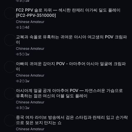
3
1w
FC2 PPV 솔로 자위 — 섹시한 란제리 아가씨 딜도 플레이
SD
3 videos
3:40:23
[FC2-PPV-3510000]
Chinese Amateur
1
4d
교복과 속올로 유혹하는 귀여운 아시아 여고생의 POV 크림파
Full HD
5
50:15
이
Chinese Amateur
5
1w
아빠의 귀여운 강아지 POV - 아마추어 아시아 얼굴에 크림파
POST
1 archive
2
이
Chinese Amateur
2
1w
아시아계 얼굴 공개 아마추어 POV — 자연스러운 가슴으로
POST
1 archive
3
유혹하는 젊은 여신의 더블 딜도 플레이
Chinese Amateur
3
1w
중국 여자 라이브 방송에서 검은 스타킹과 란제리 입고 손가락
SD
37:31
으로 젖은 보지 만지는 쇼
Chinese Amateur