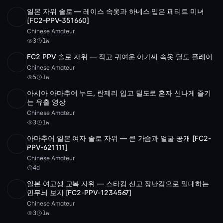
일본 자위 솔로 — 레이스 속옷과 하네스 입은 페티트 미녀
SD
46:32
[FC2-PPV-351660]
Chinese Amateur
3
1w
FC2 PPV 솔로 자위 — 작고 귀여운 아가씨 속옷 딜도 플레이
POST
1 archive
5
Chinese Amateur
5
1w
아시아 아마추어 누드, 란제리 입고 딜도로 혼자 신나게 즐기
SD
4 videos
2:09:51
는 유출 영상
Chinese Amateur
3
1w
아마추어 일본 여자 솔로 자위 — 큰 가슴과 얼굴 공개 [FC2-
SD
34:19
PPV-621111]
Chinese Amateur
4d
일본 여고생 교복 자위 — 스타킹 신고 장난감으로 밀대하는
SD
1:56:49
민무늬 보지 [FC2-PPV-1234567]
Chinese Amateur
3
1w