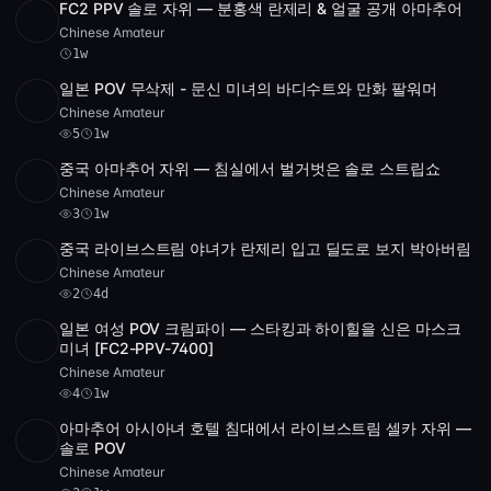
FC2 PPV 솔로 자위 — 분홍색 란제리 & 얼굴 공개 아마추어
POST
1 archive
Chinese Amateur
1w
일본 POV 무삭제 - 문신 미녀의 바디수트와 만화 팔워머
SD
1:08:19
Chinese Amateur
5
1w
중국 아마추어 자위 — 침실에서 벌거벗은 솔로 스트립쇼
SD
4 videos
0:46
Chinese Amateur
3
1w
중국 라이브스트림 야녀가 란제리 입고 딜도로 보지 박아버림
SD
31:09
Chinese Amateur
2
4d
일본 여성 POV 크림파이 — 스타킹과 하이힐을 신은 마스크
SD
4:00
미녀 [FC2-PPV-7400]
Chinese Amateur
4
1w
아마추어 아시아녀 호텔 침대에서 라이브스트림 셀카 자위 —
HD
3
47:43
솔로 POV
Chinese Amateur