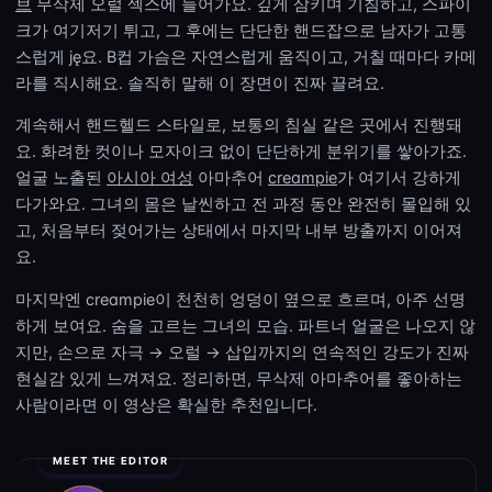
브
무삭제 오럴 섹스에 들어가요. 깊게 삼키며 기침하고, 스파이
크가 여기저기 튀고, 그 후에는 단단한 핸드잡으로 남자가 고통
스럽게 ję요. B컵 가슴은 자연스럽게 움직이고, 거칠 때마다 카메
라를 직시해요. 솔직히 말해 이 장면이 진짜 끌려요.
계속해서 핸드헬드 스타일로, 보통의 침실 같은 곳에서 진행돼
요. 화려한 컷이나 모자이크 없이 단단하게 분위기를 쌓아가죠.
얼굴 노출된
아시아 여성
아마추어
creampie
가 여기서 강하게
다가와요. 그녀의 몸은 날씬하고 전 과정 동안 완전히 몰입해 있
고, 처음부터 젖어가는 상태에서 마지막 내부 방출까지 이어져
요.
마지막엔 creampie이 천천히 엉덩이 옆으로 흐르며, 아주 선명
하게 보여요. 숨을 고르는 그녀의 모습. 파트너 얼굴은 나오지 않
지만, 손으로 자극 → 오럴 → 삽입까지의 연속적인 강도가 진짜
현실감 있게 느껴져요. 정리하면, 무삭제 아마추어를 좋아하는
사람이라면 이 영상은 확실한 추천입니다.