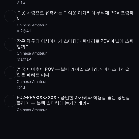
1w
속옷 차림으로 유혹하는 귀여운 아가씨의 무삭제 POV 크림파
SD
1:05:50
이
Chinese Amateur
2
4d
작은 체구의 아시아녀가 스타킹과 란제리로 POV 애널에 스쿼
SD
4 videos
1:42:08
팅까지
Chinese Amateur
1
1w
중국 아마추어 POV — 블랙 레이스 스타킹과 바디스타킹을
SD
1:19:26
입은 페티트 미녀
Chinese Amateur
4d
FC2-PPV-XXXXXXX - 풍만한 아가씨와 착용감 좋은 장난감
플레이 — 블랙 스타킹에 눈가리개까지
Chinese Amateur
3
1w
일본식 POV 크림파이 — 검은색 란제리와 초커를 입은 날씬
SD
24:36
한 아마추어
Chinese Amateur