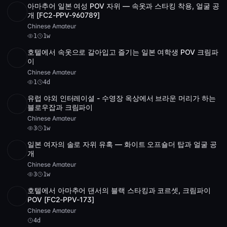
아마추어 일본 여성 POV 자위 — 속옷과 스타킹 착용, 얼굴 공
SD
2:16:21
개 [FC2-PPV-960789]
Chinese Amateur
1
1w
호텔에서 속옷으로 갈아입고 즐기는 일본 여학생 POV 크림파
HD
1
2:26:16
이
Chinese Amateur
1
4d
유럽 야외 인터레이셜 - 수영장 옥상에서 브라운 머리가 하는
Full HD
3
43:25
블로우잡과 크림파이
Chinese Amateur
3
1w
일본 여자의 솔로 자위 유혹 — 화이트 오프숄더 탑과 얼굴 공
SD
3 videos
3:22:09
개
Chinese Amateur
3
1w
호텔에서 아마추어 댄서의 블랙 스타킹과 코르셋, 크림파이
POST
1 archive
POV [FC2-PPV-173]
Chinese Amateur
4d