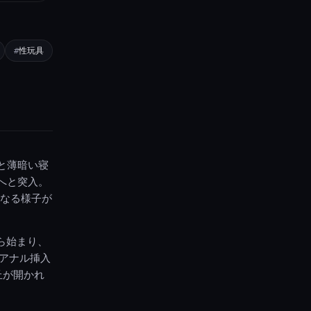
性玩具
と薄暗い寝
へと突入。
くなる様子が
ら始まり、
アナル挿入
丘が開かれ