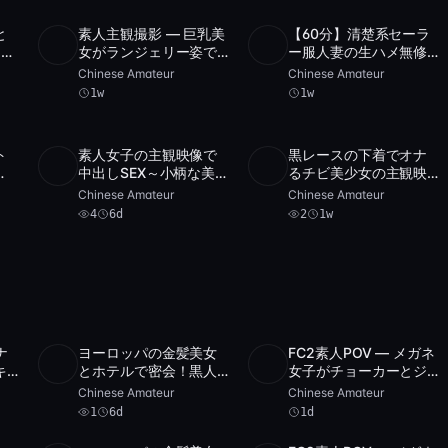
と
素人主観撮影 — 巨乳美
【60分】清楚系セーラ
5
SD
43:23
SD
3:09:45
キン
女がランジェリー姿で
ー服人妻の生ハメ無修
し
ディルドにまたがるオ
正POV！濡れまんこに
Chinese Amateur
Chinese Amateur
ナニー [FC2-PPV-
激ピストンでイキ狂
1w
1w
293190]
う！
ト
素人女子の主観映像で
黒レースの下着でオナ
9
SD
4
41:35
SD
2
1:34:01
中出しSEX～小柄な美女
るチビ美少女の主観映
の
の手コキ・フェラ＆ラ
像
Chinese Amateur
Chinese Amateur
ンジェリーオナニー
4
6d
2
1w
ナ
ヨーロッパの金髪美女
FC2素人POV — メガネ
SD
1
58:10
POST
アーカイブ 1 件
キ
とホテルで密会！黒人
女子がチョーカーとジ
8
ド
男性との異人種ナンパ
ーンズ姿でディルドに
Chinese Amateur
Chinese Amateur
女
エスコートシーンで中
またがる
1
6d
1d
出しフィニッシュ