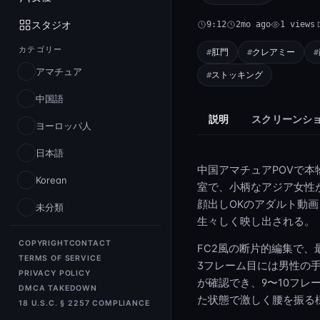
スタジオ
9:12
2mo ago
1 views
カテゴリー
肛門
クレアミー
アマチュア
ストッキング
中国語
説明
スクリーンシ
ヨーロッパ人
日本語
中国アマチュアPOVで
Korean
室で、小柄なアジア女性
顔出しOKのアダルト動
未分類
生々しく映し出される。
COPYRIGHT
CONTACT
FC2風の断片的編集で
TERMS OF SERVICE
3フレーム目には男性の
PRIVACY POLICY
が確認でき、9〜10フ
DMCA TAKEDOWN
た状態で激しく腰を振る
18 U.S.C. § 2257 COMPLIANCE