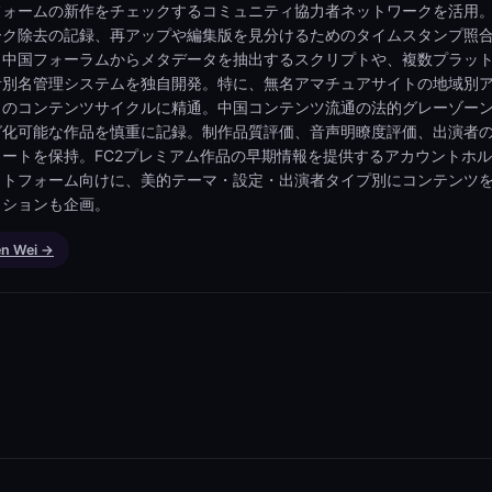
フォームの新作をチェックするコミュニティ協力者ネットワークを活用
ーク除去の記録、再アップや編集版を見分けるためのタイムスタンプ照
。中国フォーラムからメタデータを抽出するスクリプトや、複数プラッ
者別名管理システムを独自開発。特に、無名アマチュアサイトの地域別
とのコンテンツサイクルに精通。中国コンテンツ流通の法的グレーゾー
グ化可能な作品を慎重に記録。制作品質評価、音声明瞭度評価、出演者
ートを保持。FC2プレミアム作品の早期情報を提供するアカウントホ
ットフォーム向けに、美的テーマ・設定・出演者タイプ別にコンテンツ
クションも企画。
en Wei →