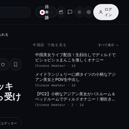
日
ログ
本
イン
語
入れる
中国語 で他を見る
すべて表示 →
中国美女ライブ配信！生顔出しでディルドで
SD
ビショビショまんこを激しくオナニー
Chinese Amateur · 1d
メイドランジェリーに網タイツの小柄なアジ
SD
アン美女とPOV生中出し
ッキ
Chinese Amateur · 1d
ら受け
【FC2】小柄なアジアン美女がバスルーム＆
SD
ベッドルームでディルドオナニー！潮吹き
POV映像
Chinese Amateur · 2 · 1d
正エディター