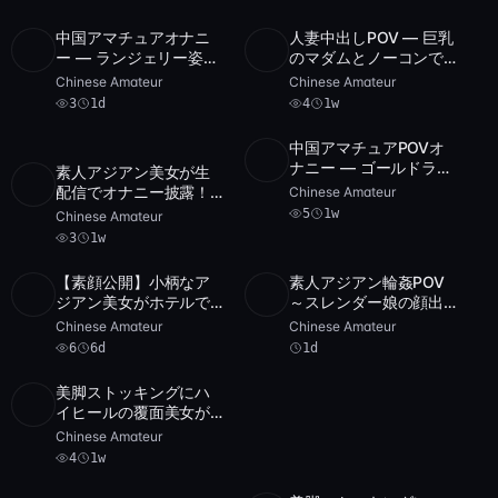
中国アマチュアオナニ
人妻中出しPOV — 巨乳
SD
3
3:09:50
HD
4
1:57:54
ー — ランジェリー姿の
のマダムとノーコンで
小柄美女がディルドで
生ハメ [中国語字幕]
Chinese Amateur
Chinese Amateur
快楽
3
1d
4
1w
中国アマチュアPOVオ
SD
5
2:56:02
ナニー — ゴールドラン
素人アジアン美女が生
ジェリーで顔出し自画
HD
3
47:43
配信でオナニー披露！
Chinese Amateur
撮りプレイ
ホテルのベッドでひと
5
1w
Chinese Amateur
りエッチ～ソロPOV
3
1w
【素顔公開】小柄なア
素人アジアン輪姦POV
アーカイブ
SD
1:38:31
ジアン美女がホテルで
～スレンダー娘の顔出
POST
6
1 件
ひとりオナニー！POV
しホテル3P～ [FC2-
Chinese Amateur
Chinese Amateur
でお届けする超接近映
PPV-823460]
6
6d
1d
像【FC2-PPV】
美脚ストッキングにハ
SD
4
4:00
イヒールの覆面美女が
あなたのチ○ポを鷲掴
Chinese Amateur
み！生中出しPOV映像
4
1w
【FC2-PPV-7400】