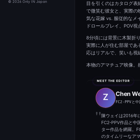
© 2026 Only IN Japan
目を引くのはカタログ表
で微笑む彼女と、実際の
気な花嫁 vs. 服従的
ドロールプレイ、POV
8分頃には背景に木製折
実際に人が住む部屋であ
応はリアルで、笑いも視
本物のアマチュア映像。
Chen We
FC2-PPV
陳ウェイは2016
FC2-PPV作品
ター作品を網羅。F
のタイムリーなアマ