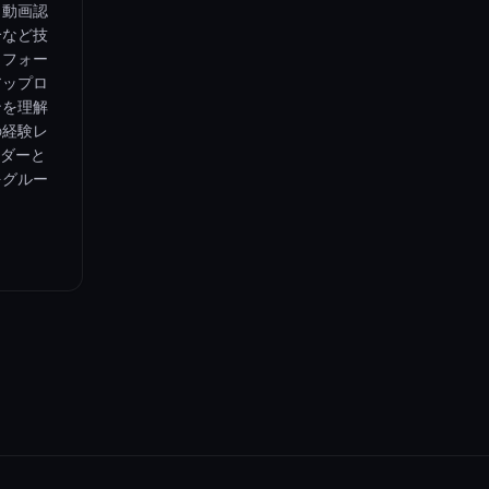
。動画認
合など技
トフォー
アップロ
ンを理解
の経験レ
ルダーと
をグルー