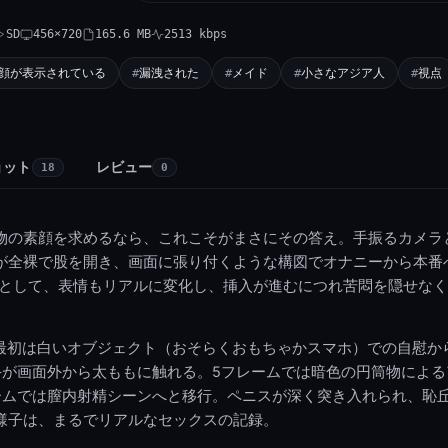
SD
456×720
165.6 MB
2513 kbps
顔が表示されている
漏洩された
メイド
小さなアジア人
視点
ョット
レビュー
18
0
本物の素顔を求めるなら、これこそがまさにその答え。手振るカメラ
が全裸で股を開き、画面に張り付くような構図でオナニーから本番
画として、表情もリアルに変化し、挿入が進むにつれ苦悶を隠せな
、最初は白いオブジェクト（おそらくおもちゃかスマホ）での自慰か
手が画面外から太ももに触れる。5フレームでは暗色の円筒物による
レームでは膣内射精シーンへと移行。ペニスが深く突き入れられ、恥
様子は、まるでリアルなセックスの記録。