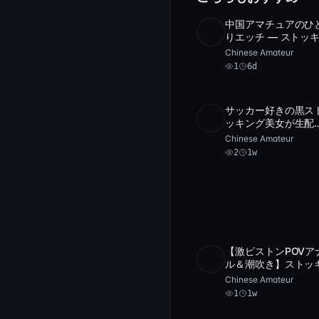
中国アマチュアのひ
SD
1
5:23:3
りエッチ — ストッ
グ姿でディルドを楽
Chinese Amateur
むKTV美女
1
6d
[Laojin.One]
サッカー好きの黒ス
SD
2
1:01:0
ッキング美女が生配
信！中国アマチュア
Chinese Amateur
無修正POV
2
1w
【激ピストンPOVア
4
ル＆潮吹き】ストッ
SD
1
1:42:0
本
ングにランジェリー
Chinese Amateur
の小柄なアジアン美
1
1w