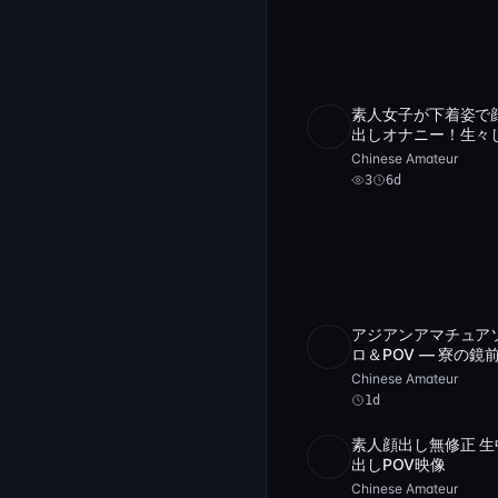
素人女子が下着姿で
SD
3
1:52:2
出しオナニー！生々
いPOV撮影で感じる
Chinese Amateur
まにイキまくる！
3
6d
アジアンアマチュア
POST
アーカイブ 1 件
ロ＆POV — 寮の鏡
撮影したナチュラル
Chinese Amateur
スレンダー娘たち
1d
素人顔出し無修正 生
SD
34:1
出しPOV映像
Chinese Amateur