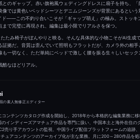
紙とのギャップ。赤い旗袍風ウェディングドレスに扇子を持ち、「
映像では黄色いベッドシーツとデニムジーンズが背景にあるという
なメイド――この不釣り合いこそが「ギャップ萌え」の極み。ストッキ
視点まで完璧に再現され、編集は最小限でリアルさを保つ。
りたたみ椅子がぼんやりと映る。そんな具体的な小物こそがAI生成
る証拠だ。音質は歪んでいて照明もフラットだが、カメラ外の相手
線も一切なく、ただ単純にベッドで激しく腰を振る生々しいセック
残酷なほどリアル。
i
と中国の素人無修正エディター
年にコンテンツカタログ作成を開始し、2018年から本格的な編集業務に移
と中国のインディーズアマチュア作品を専門に扱い、中国本土と海外在住の
C2売り手アカウントの監視、中国ライブ配信プラットフォームの追跡
チュアコンテンツのアーカイブ化が主な業務。月に200～280作品を