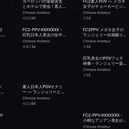
ヨーロッパの金髪美女
FC2素人POV — メガネ
SD
1
58:10
POST
アーカイブ 1 件
とホテルで密会！黒人
女子がチョーカーとジ
男性との異人種ナンパ
ーンズ姿でディルドに
Chinese Amateur
Chinese Amateur
エスコートシーンで中
またがる
1
6d
1d
出しフィニッシュ
顔
FC2-PPV-XXXXXXX -
FC2PPV メガネ女子の
3
SD
3
3:52:49
POST
アーカイブ 1 件
し
巨乳日本人美女の生中
ランジェリー自画撮り
ま
出しSEX～ランジェリー
オナニー
Chinese Amateur
Chinese Amateur
から全裸へ～ベッドル
3
1w
1d
ーム密着撮影
巨乳美女のPOVフェチ
SD
36:19
映像～ランジェリー姿
でフェラチオ＆騎乗位
Chinese Amateur
SEX
1d
ソ
素人日本人POVオナニ
3
前で
ー — ランジェリーと毛
SD
1
2:13:01
本
な
皮のパティート美女が
Chinese Amateur
挑発的にもみだす
1
6d
中
FC2-PPV-XXXXXXX -
5
SD
2:34:58
小柄なアジアン美女が
ランジェリー姿でディ
Chinese Amateur