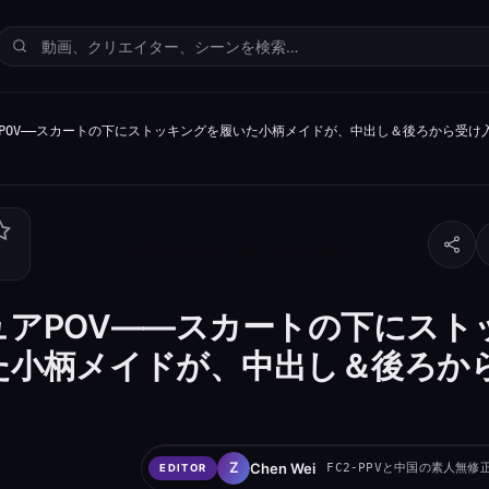
POV——スカートの下にストッキングを履いた小柄メイドが、中出し＆後ろから受け
ダウンロード · SD · 165.6 MB
ュアPOV——スカートの下にスト
た小柄メイドが、中出し＆後ろか
Chen Wei
FC2-PPVと中国の素人無修
EDITOR