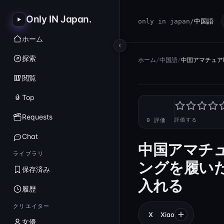
Only IN Japan
.
only in japan
/
中国語
ホーム
探索
ホーム
/
中国語
/
中国アマチュア
閲覧
Top
—
Requests
0 評価
評価する
Chat
中国アマチ
ライブラリ
ングを履い
保存済み
入れる
履歴
クリエイター
X
Xiao
女優