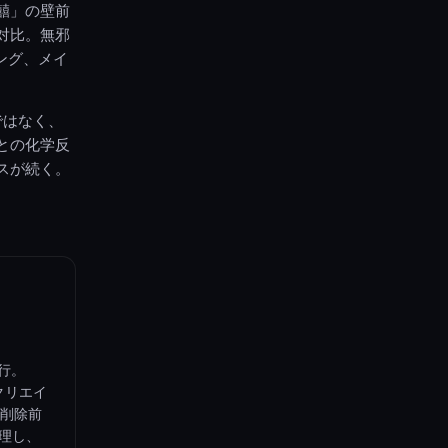
囍」の壁前
対比。無邪
ング、メイ
ではなく、
との化学反
スが続く。
行。
クリエイ
、削除前
処理し、