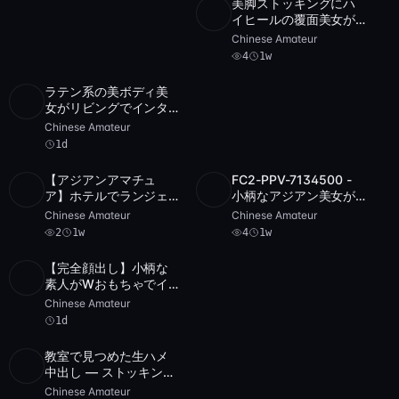
美脚ストッキングにハ
SD
4
4:00
イヒールの覆面美女が
あなたのチ○ポを鷲掴
Chinese Amateur
み！生中出しPOV映像
4
1w
【FC2-PPV-7400】
ラテン系の美ボディ美
HD
45:01
女がリビングでインタ
ーレシアルPOV！フェ
Chinese Amateur
ラチオから生中出しま
1d
で堪能できる濃厚SEX
【アジアンアマチュ
FC2-PPV-7134500 -
アーカイブ
SD
4
1:02:12
ア】ホテルでランジェ
小柄なアジアン美女が
POST
2
1 件
リー姿の彼女がおもち
ピンクのディルドでパ
Chinese Amateur
Chinese Amateur
ゃを使った激しいオナ
ンティ越しオナニー
2
1w
4
1w
ニーを披露！POVで目
の当たりにする興奮の
【完全顔出し】小柄な
ひととき
POST
アーカイブ 1 件
素人がWおもちゃでイ
キまくる！生ハメ無修
Chinese Amateur
正POV
1d
教室で見つめた生ハメ
HD
3
1:58:17
中出し — ストッキング
とランジェリー姿の女
Chinese Amateur