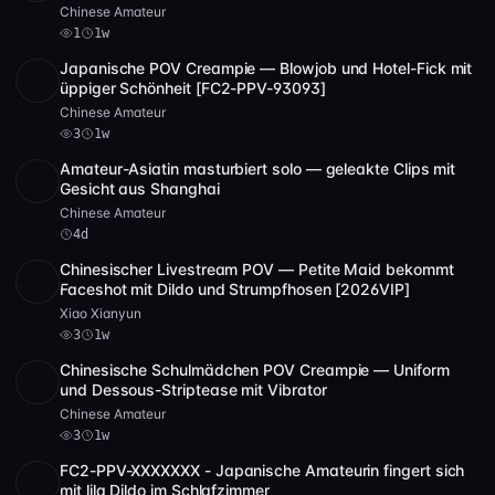
Chinese Amateur
1
1w
Japanische POV Creampie — Blowjob und Hotel-Fick mit
SD
1:46:41
üppiger Schönheit [FC2-PPV-93093]
Chinese Amateur
3
1w
Amateur-Asiatin masturbiert solo — geleakte Clips mit
POST
1 Archiv
Gesicht aus Shanghai
Chinese Amateur
4d
Chinesischer Livestream POV — Petite Maid bekommt
POST
1 Archiv
3
Faceshot mit Dildo und Strumpfhosen [2026VIP]
Xiao Xianyun
3
1w
Chinesische Schulmädchen POV Creampie — Uniform
POST
1 Archiv
3
und Dessous-Striptease mit Vibrator
Chinese Amateur
3
1w
FC2-PPV-XXXXXXX - Japanische Amateurin fingert sich
SD
5 Video
27:59
mit lila Dildo im Schlafzimmer