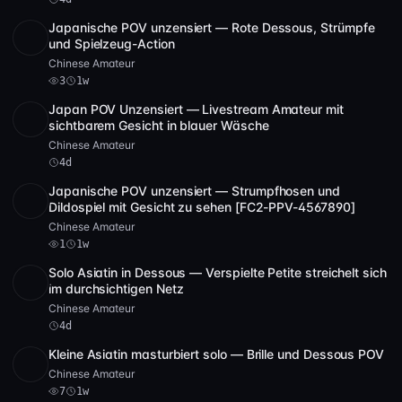
Japanische POV unzensiert — Rote Dessous, Strümpfe
SD
2:41:28
und Spielzeug-Action
Chinese Amateur
3
1w
Japan POV Unzensiert — Livestream Amateur mit
SD
2:20:55
sichtbarem Gesicht in blauer Wäsche
Chinese Amateur
4d
Japanische POV unzensiert — Strumpfhosen und
SD
1:24:08
Dildospiel mit Gesicht zu sehen [FC2-PPV-4567890]
Chinese Amateur
1
1w
Solo Asiatin in Dessous — Verspielte Petite streichelt sich
SD
3:38:20
im durchsichtigen Netz
Chinese Amateur
4d
Kleine Asiatin masturbiert solo — Brille und Dessous POV
SD
1:58:29
Chinese Amateur
7
1w