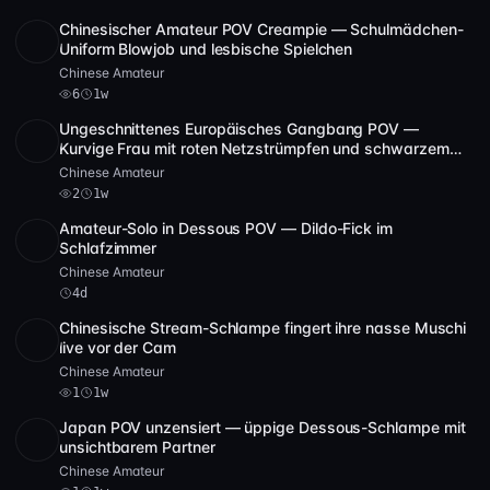
Chinesischer Amateur POV Creampie — Schulmädchen-
SD
1:07:35
Uniform Blowjob und lesbische Spielchen
Chinese Amateur
6
1w
Ungeschnittenes Europäisches Gangbang POV —
SD
2
1:13:21
Kurvige Frau mit roten Netzstrümpfen und schwarzem
Wok-Szene
Chinese Amateur
2
1w
Amateur-Solo in Dessous POV — Dildo-Fick im
Full HD
41:32
Schlafzimmer
Chinese Amateur
4d
Chinesische Stream-Schlampe fingert ihre nasse Muschi
SD
54:04
live vor der Cam
Chinese Amateur
1
1w
Japan POV unzensiert — üppige Dessous-Schlampe mit
SD
2:24:25
unsichtbarem Partner
Chinese Amateur