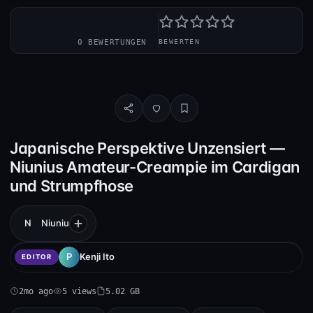
—
0 BEWERTUNGEN
BEWERTEN
Download · 5.02 GB
Japanische Perspektive Unzensiert —
Niunius Amateur-Creampie im Cardigan
und Strumpfhose
N
Niuniu
Kenji Ito
EDITOR
2mo ago
5 views
5.02 GB