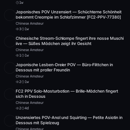
1w
Japanisches POV Unzensiert — Schüchterne Schönheit
SD
1:48:07
bekommt Creampie im Schlafzimmer [FC2-PPV-77380]
Chinese Amateur
3
1w
Chinesische Stream-Schlampe fingert ihre nasse Muschi
POST
1 Archiv
1
live — Süßes Mädchen zeigt ihr Gesicht
Chinese Amateur
1
1w
Japanische Lesben-Dreier POV — Büro-Flittchen in
HD
2
28:10
Dessous mit praller Freundin
Chinese Amateur
2
1w
FC2 PPV Solo-Masturbation — Brille-Mädchen fingert
POST
1 Archiv
2
sich in Dessous
Chinese Amateur
2
4d
Unzensiertes POV-Anal und Squirting — Petite Asiatin in
SD
4 Video
23:18
Dessous mit Spielzeug
Chinese Amateur