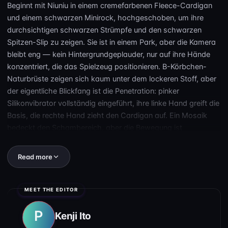
Beginnt mit Niuniu in einem cremefarbenen Fleece-Cardigan
und einem schwarzen Minirock, hochgeschoben, um ihre
durchsichtigen schwarzen Strümpfe und den schwarzen
Spitzen-Slip zu zeigen. Sie ist in einem Park, aber die Kamera
bleibt eng — kein Hintergrundgeplauder, nur auf ihre Hände
konzentriert, die das Spielzeug positionieren. B-Körbchen-
Naturbrüste zeigen sich kaum unter dem lockeren Stoff, aber
der eigentliche Blickfang ist die Penetration: pinker
Silikonvibrator vollständig eingeführt, ihre linke Hand greift die
Basis, die rechte Hand zieht den Cardigan auf. Ein Mosaik
bedeckt den Schambereich, aber die Bewegung ist
unverkennbar.
Read more
Dann wechselt es — dieselbe Darstellerin, jetzt auf einem
Ledersofa in einer marineblauen Schuljacke, das Gesicht
teilweise maskiert, aber noch sichtbar. Flüssigkeitsströme
tropfen an ihrem inneren Oberschenkel vom Vibratortip herab.
Das ist nicht Gleitmittel. Das ist Creampie-Leakage. Die
Kenji Ito
außerbildliche Hand taucht wieder auf und passt den Winkel