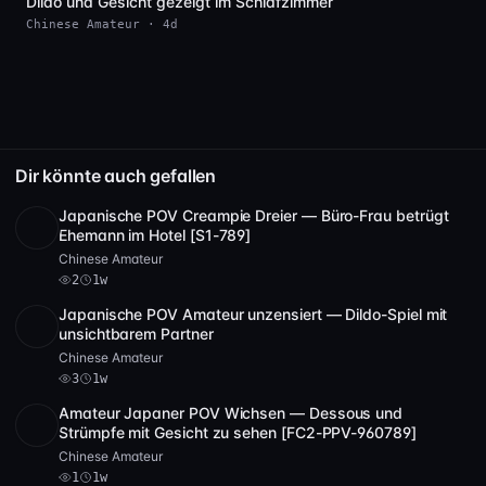
Dildo und Gesicht gezeigt im Schlafzimmer
ist das eine solide 8/10.
Chinese Amateur · 4d
Dir könnte auch gefallen
Japanische POV Creampie Dreier — Büro-Frau betrügt
Full HD
2
2:02:29
Ehemann im Hotel [S1-789]
Chinese Amateur
2
1w
Japanische POV Amateur unzensiert — Dildo-Spiel mit
SD
1:05:23
unsichtbarem Partner
Chinese Amateur
3
1w
Amateur Japaner POV Wichsen — Dessous und
SD
2:16:21
Strümpfe mit Gesicht zu sehen [FC2-PPV-960789]
Chinese Amateur
1
1w