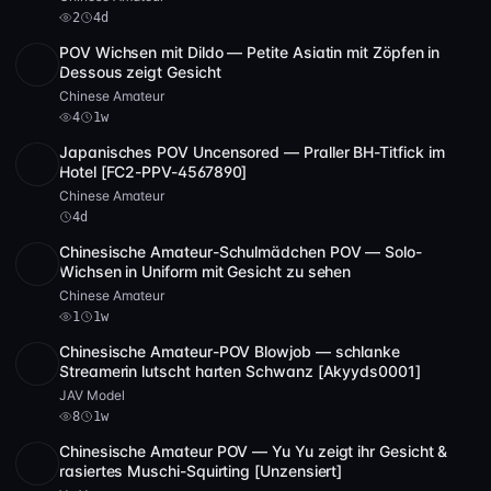
2
4d
POV Wichsen mit Dildo — Petite Asiatin mit Zöpfen in
SD
3:02:46
Dessous zeigt Gesicht
Chinese Amateur
4
1w
Japanisches POV Uncensored — Praller BH-Titfick im
SD
2:25:28
Hotel [FC2-PPV-4567890]
Chinese Amateur
4d
Chinesische Amateur-Schulmädchen POV — Solo-
SD
4:12:24
Wichsen in Uniform mit Gesicht zu sehen
Chinese Amateur
1
1w
Chinesische Amateur-POV Blowjob — schlanke
POST
1 Archiv
8
Streamerin lutscht harten Schwanz [Akyyds0001]
JAV Model
8
1w
Chinesische Amateur POV — Yu Yu zeigt ihr Gesicht &
POST
1 Archiv
rasiertes Muschi-Squirting [Unzensiert]