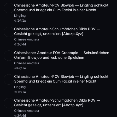
Chinesische Amateur-POV Blowjob — Lingling schluckt
POST
1 Archiv
1
Sperma und kriegt ein Cum Facial in einer Nacht
Lingling
1
1w
Chinesische Amateur-Schulmädchen Dildo POV —
SD
2 Video
2:24:27
Gesicht gezeigt, unzensiert [Abczp.Xyz]
Chinese Amateur
2
4d
Chinesischer Amateur POV Creampie — Schulmädchen-
SD
1:07:35
Uniform Blowjob und lesbische Spielchen
Chinese Amateur
6
1w
Chinesische Amateur-POV Blowjob — Lingling schluckt
POST
1 Archiv
1
Sperma und kriegt ein Cum Facial in einer Nacht
Lingling
1
1w
Chinesische Amateur-Schulmädchen Dildo POV —
SD
2 Video
2:24:27
Gesicht gezeigt, unzensiert [Abczp.Xyz]
Chinese Amateur
2
4d