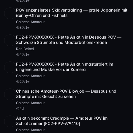
1
1w
POV unzensiertes Sklaventraining — pralle Japanerin mit
HD
3
2:31:25
Bunny-Ohren und Fishnets
Chinese Amateur
3
1w
FC2-PPV-XXXXXXX - Petite Asiatin in Dessous POV —
SD
1:50:23
Schwarze Strümpfe und Masturbations-Tease
Ran Beibei
4
1w
FC2-PPV-XXXXXXX - Petite Asiatin masturbiert im
SD
2 Video
2:32:01
Lingerie und Maske vor der Kamera
Chinese Amateur
2
1w
Chinesische Amateur-POV Blowjob — Dessous und
SD
1:01:06
Strümpfe mit Gesicht zu sehen
Chinese Amateur
4d
Asiatin bekommt Creampie — Amateur POV im
SD
1:44:02
Schlafzimmer [FC2-PPV-979410]
Chinese Amateur