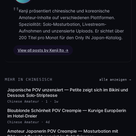
an. Dies ist kein Solo. Dies ist eine zweipersonige POV-
Amateur-Creampie-Szene, die sich als Solo tarnt, bis der
Kenji präsentiert chinesische und koreanische
Höhepunkt kommt.
Amateur-Inhalte auf verschiedenen Plattformen.
Spezialität: Solo-Masturbation, Livestream-
Was diese Szene über die übliche FC2-Kategorie hebt, ist der
Aufnahmen und unzensierte Uploads. Er sichtet über
Kontrast in der Kleidung — vom Cardigan zur
200 Titel pro Monat für den Only IN Japan-Katalog.
Schulmädchenjacke — und die durchgehende Sichtbarkeit
View all posts by Kenji Ito →
des Gesichts. Die meisten Leaks verwischen oder maskieren,
aber hier sind Augen, Lippen und Reaktionen alles lesbar. Das
Mosaik hält es JAV-ähnlich, aber die Energie ist rein
uncensored Amateur. Und Niuniu? Sie gibt sich voll hin —
keucht, verschiebt sich, greift das Spielzeug, als ob sie es
MEHR IN CHINESISCH
alle anzeigen →
ernst meint.
Japanische POV unzensiert — Petite zeigt sich im Bikini und
HD
Dessous Solo-Striptease
Persönliches Urteil: diese Szene rockt. Der Übergang von der
Chinese Amateur · 1 · 1w
Outdoor-Tease zur Indoor-Creampie-Belohnung ist fließend,
Blaublonde Schönheit POV Creampie — Kurvige Europäerin
und die Kombination aus Strümpfen und Cardigan ist dezent
Full HD
im Hotel-Dreier
ikonisch. Nicht die wildeste Szene da draußen, aber die
Chinese Amateur · 4d
Authentizität trägt sie. Wenn du auf asiatische Amateur-
Amateur Japanerin POV Creampie — Masturbation mit
SD
Leaks mit Gesicht gezeigt und einem Creampie-Finish stehst,