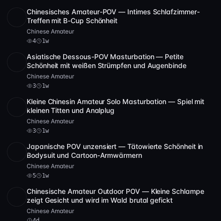
Chinesisches Amateur-POV — Intimes Schlafzimmer-
SD
1:56:51
Treffen mit B-Cup Schönheit
Chinese Amateur
4
1w
Asiatische Dessous-POV Masturbation — Petite
SD
2:00:16
Schönheit mit weißen Strümpfen und Augenbinde
Chinese Amateur
3
1w
Kleine Chinesin Amateur Solo Masturbation — Spiel mit
POST
1 Archiv
3
kleinen Titten und Analplug
Chinese Amateur
3
1w
Japanische POV unzensiert — Tätowierte Schönheit in
SD
1:08:19
Bodysuit und Cartoon-Armwärmern
Chinese Amateur
5
1w
Chinesische Amateur Outdoor POV — Kleine Schlampe
SD
53:46
zeigt Gesicht und wird im Wald brutal gefickt
Chinese Amateur
4d