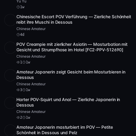
Yu Yu
1w
Chinesische Escort POV Verführung — Zierliche Schönheit
SD
1:02:27
reibt ihre Muschi in Dessous
Chinese Amateur
4d
POV Creampie mit zierlicher Asiatin — Masturbation mit
SD
1:14:59
Gesicht und Strumpfhose im Hotel [FC2-PPV-512690]
Chinese Amateur
1
1w
Amateur Japanerin zeigt Gesicht beim Masturbieren in
SD
1:52:23
Dessous
Chinese Amateur
3
1w
Harter POV-Squirt und Anal — Zierliche Japanerin in
SD
2:21:47
Dessous
Chinese Amateur
2
1w
Amateur Japanerin masturbiert im POV — Petite
SD
3 Video
2:13:01
Schönheit in Dessous und Pelz