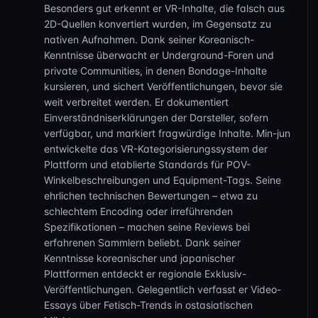
Besonders gut erkennt er VR-Inhalte, die falsch aus
POV-Szenen stehst, hat dieses Video die japanische
2D-Quellen konvertiert wurden, im Gegensatz zu
Schulmädchen-Uniform mit echtem Hin und Her im Angebot.
nativen Aufnahmen. Dank seiner Koreanisch-
Es verzichtet auf den glänzenden FC2-PPV-Look, aber
Kenntnisse überwacht er Underground-Foren und
ehrlich gesagt macht die Direktheit es noch heißer. Greif zu,
private Communities, in denen Bondage-Inhalte
wenn echte Castings dich mehr ansprechen als gescripteter
kursieren, und sichert Veröffentlichungen, bevor sie
Kram, besonders bei Petite-Asiatinnen mit kleinen Titten und
weit verbreitet werden. Er dokumentiert
POV-Schulmädchen-Outfits.
Einverständniserklärungen der Darsteller, sofern
verfügbar, und markiert fragwürdige Inhalte. Min-jun
entwickelte das VR-Kategorisierungssystem der
Plattform und etablierte Standards für POV-
Winkelbeschreibungen und Equipment-Tags. Seine
ehrlichen technischen Bewertungen – etwa zu
schlechtem Encoding oder irreführenden
Spezifikationen – machen seine Reviews bei
erfahrenen Sammlern beliebt. Dank seiner
Kenntnisse koreanischer und japanischer
Plattformen entdeckt er regionale Exklusiv-
Veröffentlichungen. Gelegentlich verfasst er Video-
Essays über Fetisch-Trends in ostasiatischen