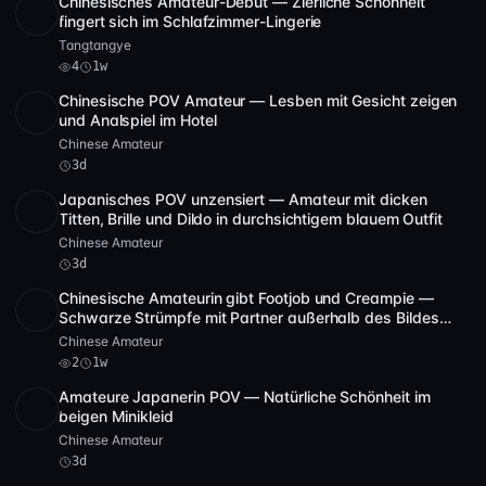
Chinesisches Amateur-Debüt — Zierliche Schönheit
SD
4 Video
19:38
fingert sich im Schlafzimmer-Lingerie
Tangtangye
4
1w
Chinesische POV Amateur — Lesben mit Gesicht zeigen
SD
1:52:09
und Analspiel im Hotel
Chinese Amateur
3d
Japanisches POV unzensiert — Amateur mit dicken
POST
1 Archiv
Titten, Brille und Dildo in durchsichtigem blauem Outfit
Chinese Amateur
3d
Chinesische Amateurin gibt Footjob und Creampie —
SD
3:02:04
Schwarze Strümpfe mit Partner außerhalb des Bildes
[FC2-PPV-4567890]
Chinese Amateur
2
1w
Amateure Japanerin POV — Natürliche Schönheit im
SD
1:22:25
beigen Minikleid
Chinese Amateur
3d