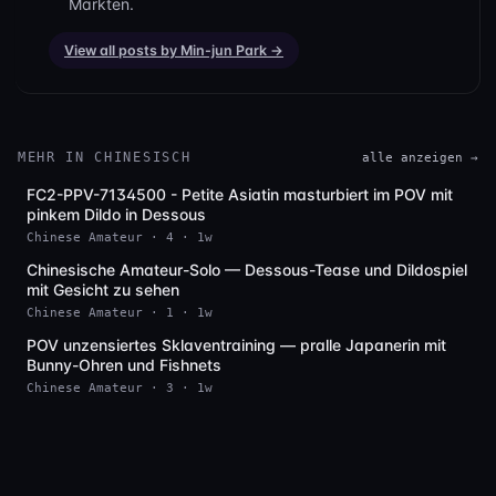
Märkten.
View all posts by Min-jun Park →
MEHR IN CHINESISCH
alle anzeigen →
FC2-PPV-7134500 - Petite Asiatin masturbiert im POV mit
SD
pinkem Dildo in Dessous
Chinese Amateur · 4 · 1w
Chinesische Amateur-Solo — Dessous-Tease und Dildospiel
SD
mit Gesicht zu sehen
Chinese Amateur · 1 · 1w
POV unzensiertes Sklaventraining — pralle Japanerin mit
HD
Bunny-Ohren und Fishnets
Chinese Amateur · 3 · 1w