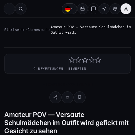
Amateur POV — Versaute Schulmädchen im
Startseite
/
Chinesisch
/
Outfit wird…
—
0 BEWERTUNGEN
BEWERTEN
Download · SD · 178.3 MB
Amateur POV — Versaute
Schulmädchen im Outfit wird gefickt mit
Gesicht zu sehen