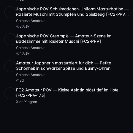
Japanische POV Schulmädchen-Uniform Masturbation —
SD
1:56:49
Rasierte Muschi mit Strümpfen und Spielzeug [FC2-PPV-
1234567]
Chinese Amateur
3
1w
Japanische POV Creampie — Amateur-Szene im
POST
1 Archiv
4
Badezimmer mit rasieter Muschi [FC2-PPV]
Chinese Amateur
4
1w
Amateur Japanerin masturbiert für dich — Petite
SD
5 Video
1:08:18
Schönheit in schwarzer Spitze und Bunny-Ohren
Chinese Amateur
3d
FC2 Amateur POV — Kleine Asiatin bläst tief im Hotel
POST
1 Archiv
6
[FC2-PPV-173]
Xiao Xingren
6
1w
Chinesische Escort Dreier — üppige Schönheiten zeigen
POST
1 Archiv
12
Gesicht beim lesbischen Spiel mit Toys
Chinese Amateur