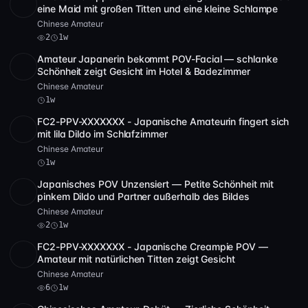
POST
1 Archiv
2
eine Maid mit großen Titten und eine kleine Schlampe
Chinese Amateur
2
1w
Amateur Japanerin bekommt POV-Facial — schlanke
POST
1 Archiv
Schönheit zeigt Gesicht im Hotel & Badezimmer
Chinese Amateur
1w
FC2-PPV-XXXXXXX - Japanische Amateurin fingert sich
SD
5 Video
27:59
mit lila Dildo im Schlafzimmer
Chinese Amateur
1w
Japanisches POV Unzensiert — Petite Schönheit mit
HD
2
30:00
pinkem Dildo und Partner außerhalb des Bildes
Chinese Amateur
2
1w
FC2-PPV-XXXXXXX - Japanische Creampie POV —
Full HD
6
1:07:36
Amateur mit natürlichen Titten zeigt Gesicht
Chinese Amateur
6
1w