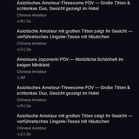
Asiatisches Amateur-Threesome POV — Große Titten &
POST
1 Archiv
9
schlankes Duo, Gesicht gezeigt im Hotel
Chinese Amateur
9
1w
Asiatische Amateur mit großen Titten zeigt ihr Gesicht —
SD
50:38
verführerisches Lingerie-Tease mit Häubchen
Chinese Amateur
2
1w
Amateure Japanerin POV — Natürliche Schönheit im
SD
1:22:25
beigen Minikleid
Chinese Amateur
3d
Asiatisches Amateur-Threesome POV — Große Titten &
POST
1 Archiv
9
schlankes Duo, Gesicht gezeigt im Hotel
Chinese Amateur
9
1w
Asiatische Amateur mit großen Titten zeigt ihr Gesicht —
SD
50:38
verführerisches Lingerie-Tease mit Häubchen
Chinese Amateur
2
1w