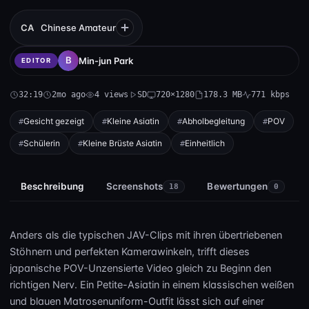
CA
Chinese Amateur
Min-jun Park
EDITOR
32:19
2mo ago
4 views
SD
720×1280
178.3 MB
771 kbps
Gesicht gezeigt
Kleine Asiatin
Abholbegleitung
POV
Schülerin
Kleine Brüste Asiatin
Einheitlich
Beschreibung
Screenshots
Bewertungen
18
0
Anders als die typischen JAV-Clips mit ihren übertriebenen
Stöhnern und perfekten Kamerawinkeln, trifft dieses
japanische POV-Unzensierte Video gleich zu Beginn den
richtigen Nerv. Ein Petite-Asiatin in einem klassischen weißen
und blauen Matrosenuniform-Outfit lässt sich auf einer