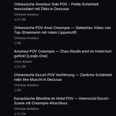
Chinesische Amateur-Solo POV – Petite Schönheit
Full HD
2
20:10
masturbiert mit Dildo in Dessous
Chinese Amateur
2
3d
Chinesische POV-Anal-Creampie — Geleaktes Video von
POST
1 Archiv
Top-Streamerin mit rotem Lippenstift
Chinese Amateur
3d
Amateur POV Creampie — Zhou Xiaolin wird im Hotel hart
SD
2:24:26
gefickt [Laojin.One]
Zhou Xiaolin
2
3d
Chinesische Escort POV Verführung — Zierliche Schönheit
SD
1:02:27
reibt ihre Muschi in Dessous
Chinese Amateur
3d
Europäische Blondine im Hotel POV — Interracial Escort-
SD
1
58:10
Szene mit Creampie-Abschluss
Chinese Amateur
1
1w