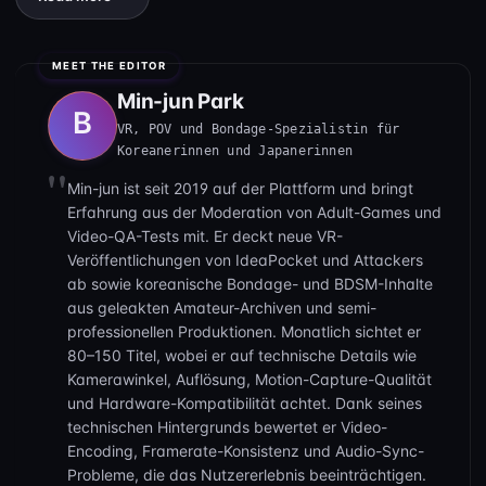
lässt.
Die Uniform hängt zur Hälfte noch an ihr, der Rock ist
hochgeschoben oder das Oberteil am Hals verknotet, was
Min-jun Park
diesen Schulmädchen-Cosplay-Look mit echter Amateur-
VR, POV und Bondage-Spezialistin für
Energie mischt. Ehrlich gesagt, schlägt es das
Koreanerinnen und Japanerinnen
überproduzierte Studio-Zeug. Das Licht ist ungleichmäßig,
manchmal wirken die Aufnahmen handgehalten, was diesem
Min-jun ist seit 2019 auf der Plattform und bringt
Nampa-Pickup-Rohheit verleiht, die einen reinzieht.
Erfahrung aus der Moderation von Adult-Games und
Video-QA-Tests mit. Er deckt neue VR-
Bei der 8-Minuten-Marke zieht sie ihr Höschen bis zu den
Veröffentlichungen von IdeaPocket und Attackers
Oberschenkeln und beginnt, ihre Muschi zu fingern, während
ab sowie koreanische Bondage- und BDSM-Inhalte
der Typ die Kamera für eine bessere Sicht justiert. Es gibt
aus geleakten Amateur-Archiven und semi-
keinen Creampie-Abschluss, aber es geht hier um das direkte
professionellen Produktionen. Monatlich sichtet er
Muschispiel und ihren Dialog. Der Blickkontakt bleibt während
80–150 Titel, wobei er auf technische Details wie
Kamerawinkel, Auflösung, Motion-Capture-Qualität
der heißen Momente bestehen, was die Verbindung zu dieser
und Hardware-Kompatibilität achtet. Dank seines
Petite-Asiatin mit unzensiert gezeigtem Gesicht noch
technischen Hintergrunds bewertet er Video-
intensiver macht.
Encoding, Framerate-Konsistenz und Audio-Sync-
Probleme, die das Nutzererlebnis beeinträchtigen.
Wenn du auf chinesische Amateur-Schulmädchen-Uniform-