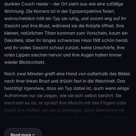
dunklen Couch nieder – der Ort sieht aus wie eine zufällige
Wohnung. Die Kamera ist in der Egoperspektive fixiert,
wahrscheinlich hält ein Typ sie ruhig, und zoomt eng auf ihr
Gesicht und ihre Brust, während sie die Knöpfe öffnet. Ihre
kleinen, natürlichen Titten kommen zum Vorschein, kaum ein
Dekolleté, aber ihr langes schwarzes Haar fällt schön herab
und ihr volles Gesicht schaut zurück, keine Unschärfe, ihre
roten Lippen stechen hervor und ihre Augen halten immer
wieder Blickkontakt.
Nach zwei Minuten greift eine Hand von außerhalb des Bildes
nach ihrer linken Brust und drückt fest in die Weichheit. Das
bestätigt irgendwie, dass ein Typ dabei ist, auch wenn einige
Aufnahmen nur sie zeigen, wie sie sich selbst berührt. Sie
wechseln es ab, er spreizt ihre Muschi mit den Fingern oder
packt ihre Hüften, um sie zu bewegen, dann übernimmt sie
und spreizt ihre Beine super weit auf der Couch, während sie
auf Chinesisch murmelt: „Härter, bitte…“ Man hört ein leises
Knarren vom Sofa, was die Bewegung noch echter wirken
Read more