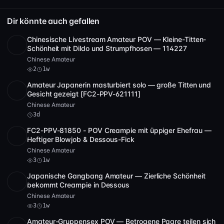
Dir könnte auch gefallen
Chinesische Livestream Amateur POV — Kleine-Titten-
SD
1:09:09
Schönheit mit Dildo und Strumpfhosen — 114227
Chinese Amateur
2
1w
Amateur Japanerin masturbiert solo — große Titten und
SD
34:19
Gesicht gezeigt [FC2-PPV-621111]
Chinese Amateur
3d
FC2-PPV-81850 - POV Creampie mit üppiger Ehefrau —
SD
10:26
Heftiger Blowjob & Dessous-Fick
Chinese Amateur
3
1w
Japanische Gangbang Amateur — Zierliche Schönheit
HD
3
32:17
bekommt Creampie in Dessous
Chinese Amateur
3
1w
Amateur-Gruppensex POV — Betrogene Paare teilen sich