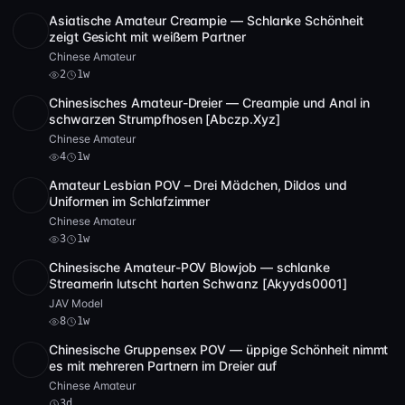
Asiatische Amateur Creampie — Schlanke Schönheit
POST
1 Archiv
2
zeigt Gesicht mit weißem Partner
Chinese Amateur
2
1w
Chinesisches Amateur-Dreier — Creampie und Anal in
SD
3:35:08
schwarzen Strumpfhosen [Abczp.Xyz]
Chinese Amateur
4
1w
Amateur Lesbian POV – Drei Mädchen, Dildos und
SD
2:28:16
Uniformen im Schlafzimmer
Chinese Amateur
3
1w
Chinesische Amateur-POV Blowjob — schlanke
POST
1 Archiv
8
Streamerin lutscht harten Schwanz [Akyyds0001]
JAV Model
8
1w
Chinesische Gruppensex POV — üppige Schönheit nimmt
SD
2:09:58
es mit mehreren Partnern im Dreier auf
Chinese Amateur
3d