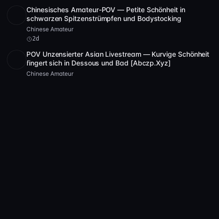
Chinesisches Amateur-POV — Petite Schönheit in
SD
1:19:26
schwarzen Spitzenstrümpfen und Bodystocking
Chinese Amateur
2d
POV Unzensierter Asian Livestream — Kurvige Schönheit
fingert sich in Dessous und Bad [Abczp.Xyz]
Chinese Amateur
1
1w
Fußball-Schönheit in schwarzen Strümpfen Livestream —
SD
1:01:09
Chinesischer Amateur unzensiert POV
Chinese Amateur
2
1w
Amateur Japanerin POV Creampie — Petite Schönheit mit
SD
41:35
Handjob, Blowjob und Lingerie-Masturbation
Chinese Amateur
4
1w
Japanische Ehefrau POV unzensiert — Großtitten-
SD
41:32
Camgirl wird im Schlafzimmer hart gefickt
Chinese Amateur
1
1w