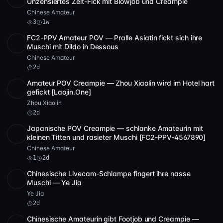
Unzensiertes Zelt-Fick mit Blowjob und Creampie
Chinese Amateur
3
1w
FC2-PPV Amateur POV — Pralle Asiatin fickt sich ihre
SD
8:31
Muschi mit Dildo in Dessous
Chinese Amateur
2d
Amateur POV Creampie — Zhou Xiaolin wird im Hotel hart
SD
2:24:26
gefickt [Laojin.One]
Zhou Xiaolin
2d
Japanische POV Creampie — schlanke Amateurin mit
Full HD
1
27:29
kleinen Titten und rasieter Muschi [FC2-PPV-4567890]
Chinese Amateur
1
2d
Chinesische Livecam-Schlampe fingert ihre nasse
POST
1 Archiv
Muschi — Ye Jia
Ye Jia
2d
Chinesische Amateurin gibt Footjob und Creampie —