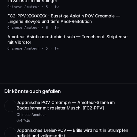
im Selbstfilm mit Spiegel
Chinese Amateur · 5 · 1w
FC2-PPV-XXXXXXX - Busstige Asiatin POV Creampie —
SD
Lingerie Blowjob und tiefe Anal-Reitaktion
Chinese Amateur · 6 · 1w
Amateur-Asiatin masturbiert solo — Trenchcoat-Striptease
SD
mit Vibrator
Chinese Amateur · 5 · 1w
Dir könnte auch gefallen
Japanische POV Creampie — Amateur-Szene im
POST
1 Archiv
4
Badezimmer mit rasieter Muschi [FC2-PPV]
Chinese Amateur
4
1w
Japanisches Dreier-POV — Brille wird hart in Strümpfen
SD
2:24:17
gefickt und vollgespritzt