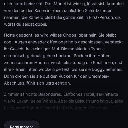
dich sofort reinzieht. Das Mädel ist winzig, lässt sich komplett
von den beiden Kerlen in einem schlichten Schlafzimmer
nehmen, die Kamera bleibt die ganze Zeit in First-Person, als
wärst du selbst dabei.
Hätte gedacht, es wird wildes Chaos, aber nein. Sie bleibt
cool, Augen entweder offen oder halb geschlossen, versteckt
ihr Gesicht kein einziges Mal. Die maskierten Typen,
europäisch gebaut, gehen hart ran. Packen ihre Hüften,
ziehen an ihren Haaren, wechseln ständig die Positionen, und
ihre kleinen Titten wackeln perfekt, als sie sie Doggy nehmen.
Dann drehen sie sie auf den Rücken für den Creampie-
Abschluss, fühlt sich ultra echt an.
Zimmer ist nichts Besonderes. Einfaches Hotel, zerknitterte
weiße Laken, beige Wände. Aber die Beleuchtung ist gut, alles
bleibt scharf ohne Unschärfe. Beide tragen schwarze
Balaclavas, Gesichter nicht zu sehen, aber ihr Schamhaar ist
deutlich sichtbar. Einer hat einen unbeschnittenen Schwanz,
Read more