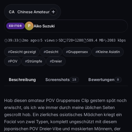
CA
Chinese Amateur
Aiko Suzuki
EDITOR
39:33
2mo ago
5 views
SD
720×1280
589.4 MB
2083 kbps
Gesicht gezeigt
Gesicht
Gruppensex
Kleine Asiatin
POV
Strümpfe
Dreier
Beschreibung
Screenshots
Bewertungen
18
0
Hab diesen amateur POV Gruppensex Clip gestern spät noch
erwischt, als ich wie immer durch meine üblichen Seiten
gescrollt hab. Ein zierliches asiatisches Mädchen kriegt ein
Facial von zwei Typen, komplett ungeschützt mit diesem
japanischen POV Dreier-Vibe und maskierten Männern, der