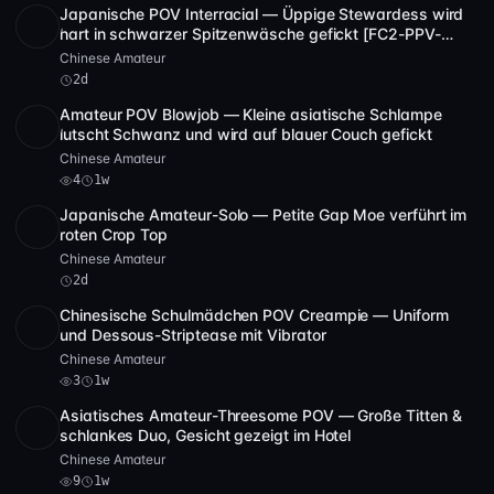
Japanische POV Interracial — Üppige Stewardess wird
SD
41:19
hart in schwarzer Spitzenwäsche gefickt [FC2-PPV-
31683]
Chinese Amateur
2d
Amateur POV Blowjob — Kleine asiatische Schlampe
SD
20:09
lutscht Schwanz und wird auf blauer Couch gefickt
Chinese Amateur
4
1w
Japanische Amateur-Solo — Petite Gap Moe verführt im
SD
3 Video
17:58
roten Crop Top
Chinese Amateur
2d
Chinesische Schulmädchen POV Creampie — Uniform
POST
1 Archiv
3
und Dessous-Striptease mit Vibrator
Chinese Amateur
3
1w
Asiatisches Amateur-Threesome POV — Große Titten &
POST
1 Archiv
9
schlankes Duo, Gesicht gezeigt im Hotel
Chinese Amateur
9
1w