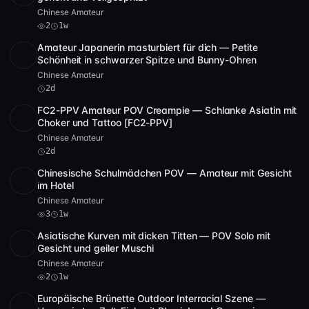
Chinese Amateur
2
1w
Amateur Japanerin masturbiert für dich — Petite
SD
5 Video
1:08:18
Schönheit in schwarzer Spitze und Bunny-Ohren
Chinese Amateur
2d
FC2-PPV Amateur POV Creampie — Schlanke Asiatin mit
SD
31:17
Choker und Tattoo [FC2-PPV]
Chinese Amateur
2d
Chinesische Schulmädchen POV — Amateur mit Gesicht
SD
21:15
im Hotel
Chinese Amateur
3
1w
Asiatische Kurven mit dicken Titten — POV Solo mit
POST
1 Archiv
2
Gesicht und geiler Muschi
Chinese Amateur
2
1w
Europäische Brünette Outdoor Interracial Szene —
Full HD
3
15:29