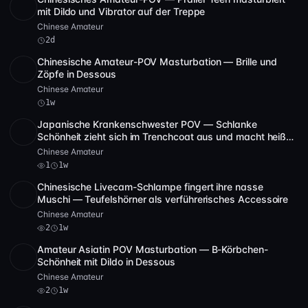
SD
14:01
mit Dildo und Vibrator auf der Treppe
Chinese Amateur
2d
Chinesische Amateur-POV Masturbation — Brille und
SD
4 Video
1:40:19
Zöpfe in Dessous
Chinese Amateur
1w
Japanische Krankenschwester POV — Schlanke
HD
1
1:59:52
Schönheit zieht sich im Trenchcoat aus und macht heiße
Teaser [175]
Chinese Amateur
1
1w
Chinesische Livecam-Schlampe fingert ihre nasse
SD
4:02:10
Muschi — Teufelshörner als verführerisches Accessoire
Chinese Amateur
2
1w
Amateur Asiatin POV Masturbation — B-Körbchen-
SD
38:34
Schönheit mit Dildo in Dessous
Chinese Amateur
2
1w