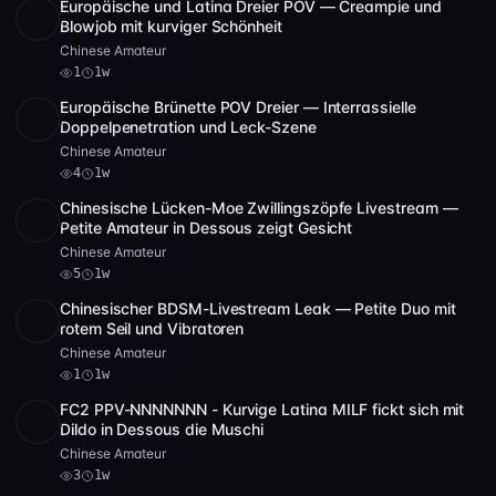
Europäische und Latina Dreier POV — Creampie und
Full HD
1
24:19
Blowjob mit kurviger Schönheit
Chinese Amateur
1
1w
Europäische Brünette POV Dreier — Interrassielle
HD
4
49:35
Doppelpenetration und Leck-Szene
Chinese Amateur
4
1w
Chinesische Lücken-Moe Zwillingszöpfe Livestream —
POST
1 Archiv
5
Petite Amateur in Dessous zeigt Gesicht
Chinese Amateur
5
1w
Chinesischer BDSM-Livestream Leak — Petite Duo mit
SD
46:24
rotem Seil und Vibratoren
Chinese Amateur
1
1w
FC2 PPV-NNNNNNN - Kurvige Latina MILF fickt sich mit
SD
47:28
Dildo in Dessous die Muschi
Chinese Amateur
3
1w