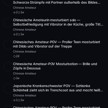
SD
3:02:04
Schwarze Strümpfe mit Partner außerhalb des Bildes
[FC2-PPV-4567890]
Chinese Amateur
2
1w
Chinesische Amateurin masturbiert solo —
SD
1:01:57
Selbstbefriedigung mit Vibrator in der Küche, große Titten
im Selfie [FC2-PPV-4374379]
Chinese Amateur
2
1w
Chinesisches Amateur-POV — Praller Teen masturbiert
SD
14:01
mit Dildo und Vibrator auf der Treppe
Chinese Amateur
2d
Chinesische Amateur-POV Masturbation — Brille und
SD
4 Video
1:40:19
Zöpfe in Dessous
Chinese Amateur
1w
Japanische Krankenschwester POV — Schlanke
HD
1
1:59:52
Schönheit zieht sich im Trenchcoat aus und macht heiße
Teaser [175]
Chinese Amateur
1
1w
Chinesisches Amateur-POV — Praller Teen masturbiert